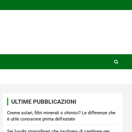
ULTIME PUBBLICAZIONI
Creme solari, filtri minerali o chimici? Le differenze che
è utile conoscere prima dell’estate
Sei luoghi straordinari che rischiano di cambiare per