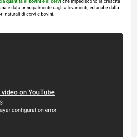
a quantità di bovini e di cervi
che impediscono la crescita
ana è data principalmente dagli allevamenti, ed anche dalla
i naturali di cervi e bovini.