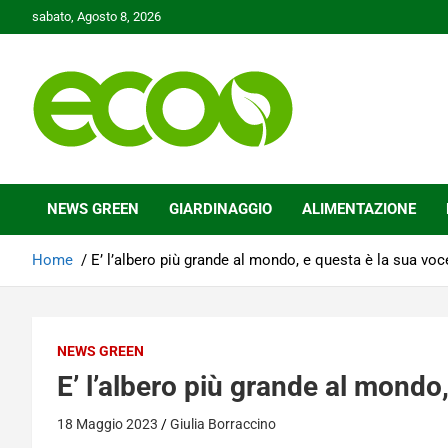
Skip
sabato, Agosto 8, 2026
to
content
Tutelare il nostro Pianeta è la nostra priorità
Ecoo.it
NEWS GREEN
GIARDINAGGIO
ALIMENTAZIONE
Home
E’ l’albero più grande al mondo, e questa è la sua voc
NEWS GREEN
E’ l’albero più grande al mondo
18 Maggio 2023
Giulia Borraccino