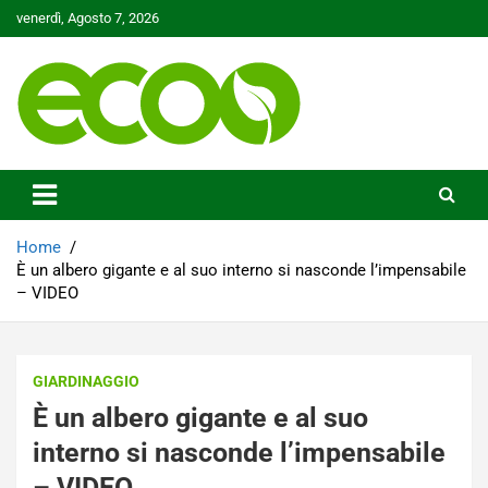
Skip
venerdì, Agosto 7, 2026
to
content
Tutelare il nostro Pianeta è la nostra priorità
Ecoo.it
Home
È un albero gigante e al suo interno si nasconde l’impensabile
– VIDEO
GIARDINAGGIO
È un albero gigante e al suo
interno si nasconde l’impensabile
– VIDEO