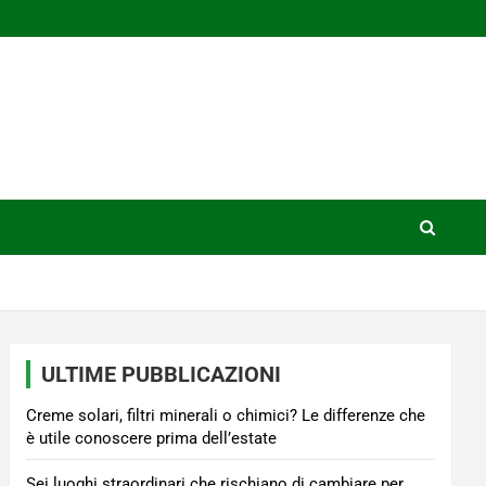
ULTIME PUBBLICAZIONI
Creme solari, filtri minerali o chimici? Le differenze che
è utile conoscere prima dell’estate
Sei luoghi straordinari che rischiano di cambiare per