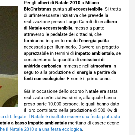
Per gli
alberi di Natale 2010
a
Milano
BioChristmas
punta sull’
ecosostenibile
. Si tratta
di un’interessante iniziativa che prevede la
realizzazione presso Largo Cairoli di un
albero
di Natale ecosostenibile
, messo a punto
attraverso le pedalate dei cittadini, che
forniranno in questo modo l’
energia pulita
necessaria per illuminarlo. Davvero un progetto
apprezzabile in termini di
impatto ambientale
, se
consideriamo la quantità di
emissioni di
anidride carbonica
immesse nell’
atmosfera
in
seguito alla produzione di
energia
a partire da
fonti non ecologiche
. E non è il primo anno.
Già in occasione dello scorso Natale era stata
realizzata un’iniziativa simile, alla quale hanno
preso parte 10.000 persone, le quali hanno dato
il loro contributo nella produzione di 500 Kw di
a di Lifegate il Natale è risultato essere una festa piuttosto
atale a basso impatto ambientale
meritano di essere degne
he il Natale 2010 sia una festa ecologica
.