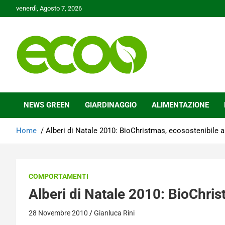
Skip
venerdì, Agosto 7, 2026
to
content
Tutelare il nostro Pianeta è la nostra priorità
Ecoo.it
NEWS GREEN
GIARDINAGGIO
ALIMENTAZIONE
Home
Alberi di Natale 2010: BioChristmas, ecosostenibile 
COMPORTAMENTI
Alberi di Natale 2010: BioChri
28 Novembre 2010
Gianluca Rini