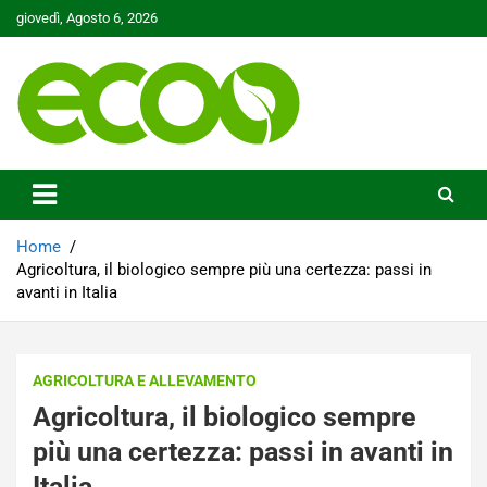
Skip
giovedì, Agosto 6, 2026
to
content
Tutelare il nostro Pianeta è la nostra priorità
Ecoo.it
Home
Agricoltura, il biologico sempre più una certezza: passi in
avanti in Italia
AGRICOLTURA E ALLEVAMENTO
Agricoltura, il biologico sempre
più una certezza: passi in avanti in
Italia