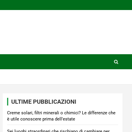
ULTIME PUBBLICAZIONI
Creme solari, filtri minerali o chimici? Le differenze che
è utile conoscere prima dell’estate
Sei luoghi straordinari che rischiano di cambiare per