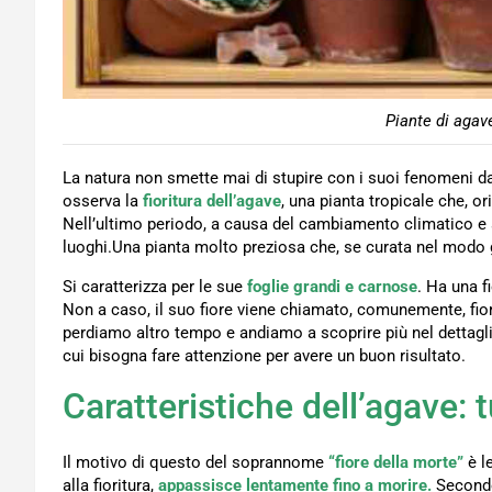
Piante di agav
La natura non smette mai di stupire con i suoi fenomeni 
osserva la
fioritura dell’agave
, una pianta tropicale che, or
Nell’ultimo periodo, a causa del cambiamento climatico e a
luoghi.Una pianta molto preziosa che, se curata nel modo 
Si caratterizza per le sue
foglie grandi e carnose
. Ha una f
Non a caso, il suo fiore viene chiamato, comunemente, fior
perdiamo altro tempo e andiamo a scoprire più nel dettaglio 
cui bisogna fare attenzione per avere un buon risultato.
Caratteristiche dell’agave: tu
Il motivo di questo del soprannome
“fiore della morte”
è l
alla fioritura,
appassisce lentamente fino a morire.
Secondo