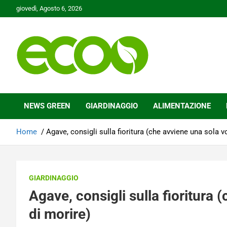
Skip
giovedì, Agosto 6, 2026
to
content
Tutelare il nostro Pianeta è la nostra priorità
Ecoo.it
NEWS GREEN
GIARDINAGGIO
ALIMENTAZIONE
Home
Agave, consigli sulla fioritura (che avviene una sola v
GIARDINAGGIO
Agave, consigli sulla fioritura 
di morire)