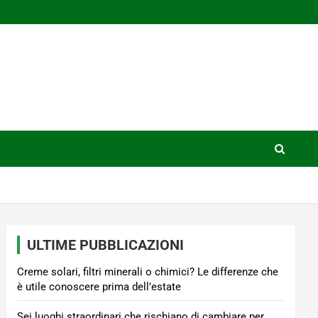
ULTIME PUBBLICAZIONI
Creme solari, filtri minerali o chimici? Le differenze che
è utile conoscere prima dell’estate
Sei luoghi straordinari che rischiano di cambiare per