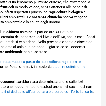
 tratta di un fenomeno piuttosto curioso, che troverebbe la
frutticoli
in modo veloce, senza attenersi alle principali
infatti rispettati i principi dell’
agricoltura biologica
e il
ilibri ambientali
. Le
sostanze chimiche nocive
vengono
lità ambientale
e la salute degli uomini.
ad un
additivo chimico
in particolare. Si tratta del
crescita dei cocomeri, dei kiwi e dell’uva, che in molti Paesi
he i prodotti esplodono. Nella provincia orientale cinese del
insieme al calcio istantaneo. Il giorno dopo i cocomeri
nto ambientale
non si contano.
o state messe a punto delle specifiche regole per le
e nei Paesi orientali, in modo da
stabilire definizioni e
i cocomeri
sarebbe stata determinata anche dalle forti
è visto che i cocomeri sono esplosi anche nei casi in cui non
liani si dedicano all’agricoltura biologica con l’orto fai da te
,