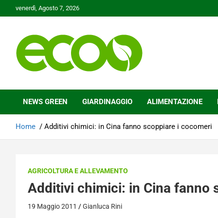
Skip
venerdì, Agosto 7, 2026
to
content
Tutelare il nostro Pianeta è la nostra priorità
Ecoo.it
NEWS GREEN
GIARDINAGGIO
ALIMENTAZIONE
Home
Additivi chimici: in Cina fanno scoppiare i cocomeri
AGRICOLTURA E ALLEVAMENTO
Additivi chimici: in Cina fanno
19 Maggio 2011
Gianluca Rini