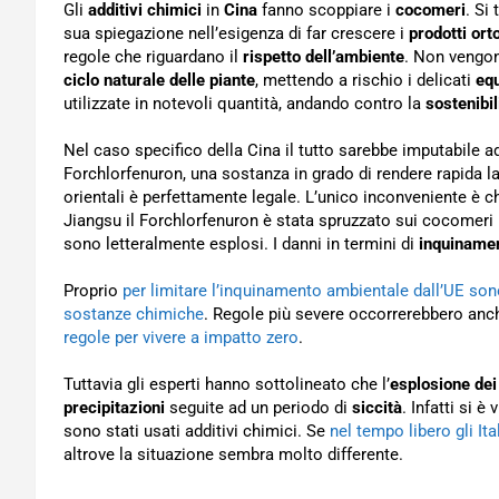
Gli
additivi chimici
in
Cina
fanno scoppiare i
cocomeri
. Si
sua spiegazione nell’esigenza di far crescere i
prodotti orto
regole che riguardano il
rispetto dell’ambiente
. Non vengono 
ciclo naturale delle piante
, mettendo a rischio i delicati
equ
utilizzate in notevoli quantità, andando contro la
sostenibi
Nel caso specifico della Cina il tutto sarebbe imputabile 
Forchlorfenuron, una sostanza in grado di rendere rapida la 
orientali è perfettamente legale. L’unico inconveniente è c
Jiangsu il Forchlorfenuron è stata spruzzato sui cocomeri 
sono letteralmente esplosi. I danni in termini di
inquiname
Proprio
per limitare l’inquinamento ambientale dall’UE son
sostanze chimiche
. Regole più severe occorrerebbero anch
regole per vivere a impatto zero
.
Tuttavia gli esperti hanno sottolineato che l’
esplosione de
precipitazioni
seguite ad un periodo di
siccità
. Infatti si 
sono stati usati additivi chimici. Se
nel tempo libero gli Ita
altrove la situazione sembra molto differente.