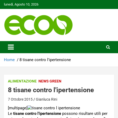
Skip
lunedì, Agosto 10, 2026
to
content
Tutelare il nostro Pianeta è la nostra priorità
Ecoo.it
Home
8 tisane contro l'ipertensione
ALIMENTAZIONE
NEWS GREEN
8 tisane contro l'ipertensione
7 Ottobre 2015
Gianluca Rini
[multipage]
Le
tisane contro l’ipertensione
possono risultare utili per