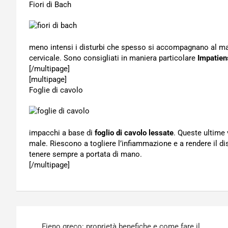
Fiori di Bach
meno intensi i disturbi che spesso si accompagnano al mal di
cervicale. Sono consigliati in maniera particolare
Impatien
[/multipage]
[multipage]
Foglie di cavolo
impacchi a base di
foglio di cavolo lessate
. Queste ultime 
male. Riescono a togliere l’infiammazione e a rendere il d
tenere sempre a portata di mano.
[/multipage]
Navigazione
Fieno greco: proprietà benefiche e come fare il