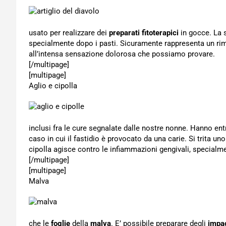
usato per realizzare dei
preparati fitoterapici
in gocce. La 
specialmente dopo i pasti. Sicuramente rappresenta un rim
all’intensa sensazione dolorosa che possiamo provare.
[/multipage]
[multipage]
Aglio e cipolla
inclusi fra le cure segnalate dalle nostre nonne. Hanno en
caso in cui il fastidio è provocato da una carie. Si trita un
cipolla agisce contro le infiammazioni gengivali, specialme
[/multipage]
[multipage]
Malva
che le
foglie
della
malva
. E’ possibile preparare degli
impa