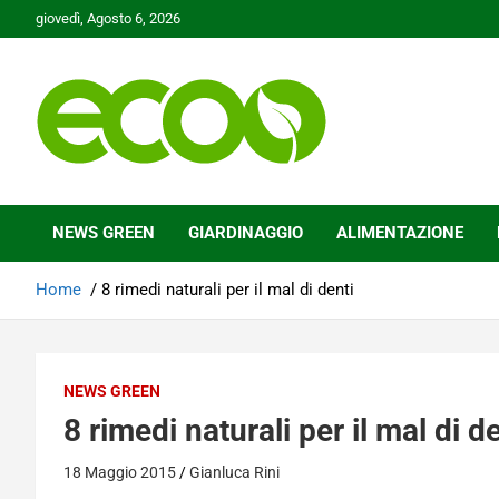
Skip
giovedì, Agosto 6, 2026
to
content
Tutelare il nostro Pianeta è la nostra priorità
Ecoo.it
NEWS GREEN
GIARDINAGGIO
ALIMENTAZIONE
Home
8 rimedi naturali per il mal di denti
NEWS GREEN
8 rimedi naturali per il mal di d
18 Maggio 2015
Gianluca Rini