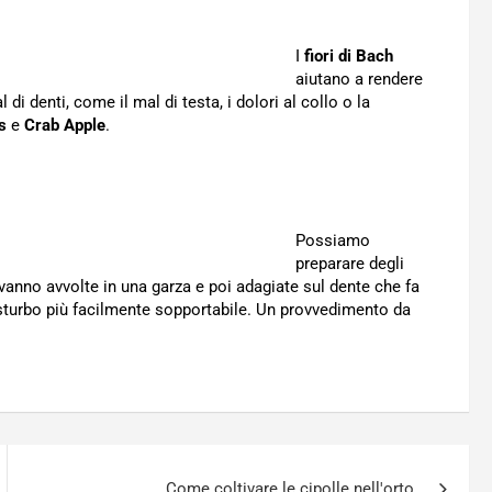
I
fiori di Bach
aiutano a rendere
 denti, come il mal di testa, i dolori al collo o la
s
e
Crab Apple
.
Possiamo
preparare degli
vanno avvolte in una garza e poi adagiate sul dente che fa
isturbo più facilmente sopportabile. Un provvedimento da
Come coltivare le cipolle nell'orto