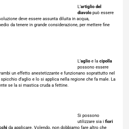
L’
artiglio del
diavolo
può essere
soluzione deve essere assunta diluita in acqua,
edio da tenere in grande considerazione, per mettere fine
L’
aglio
e la
cipolla
possono essere
trambi un effetto anestetizzante e funzionano soprattutto nel
o spicchio d’aglio e lo si applica nella regione che fa male. La
nte se la si mastica cruda a fettine.
Si possono
utilizzare sia i
fiori
cchi
da applicare. Volendo, non dobbiamo fare altro che