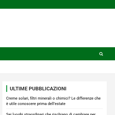
ULTIME PUBBLICAZIONI
Creme solari, filtri minerali o chimici? Le differenze che
è utile conoscere prima dell’estate
Sei luoghi straordinari che rischiano di cambiare per