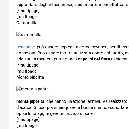
approntare degli infusi tiepidi, a cui ricorrere per effettuar
[/multipage]
[multipage]
Camomilla
benefiche
, può essere impiegata come bevanda, per rilassa
connessa. Può essere inoltre utilizzata come collutorio, 
adottati in maniera particolare i
capolini del fiore
essiccati
[/multipage]
[multipage]
Menta piperita
menta piperita
, che hanno un’azione lenitiva. Va realizzat
d’acqua. Si può poi sciacquare la bocca o si possono fare d
opportuno aggiungere un pizzico di sale.
[/multipage]
[multipage]