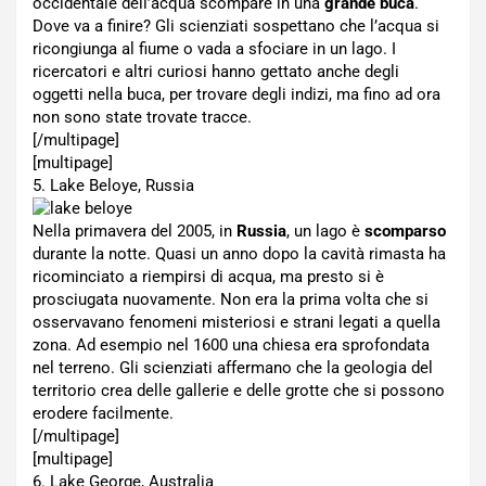
occidentale dell’acqua scompare in una
grande buca
.
Dove va a finire? Gli scienziati sospettano che l’acqua si
ricongiunga al fiume o vada a sfociare in un lago. I
ricercatori e altri curiosi hanno gettato anche degli
oggetti nella buca, per trovare degli indizi, ma fino ad ora
non sono state trovate tracce.
[/multipage]
[multipage]
5. Lake Beloye, Russia
Nella primavera del 2005, in
Russia
, un lago è
scomparso
durante la notte. Quasi un anno dopo la cavità rimasta ha
ricominciato a riempirsi di acqua, ma presto si è
prosciugata nuovamente. Non era la prima volta che si
osservavano fenomeni misteriosi e strani legati a quella
zona. Ad esempio nel 1600 una chiesa era sprofondata
nel terreno. Gli scienziati affermano che la geologia del
territorio crea delle gallerie e delle grotte che si possono
erodere facilmente.
[/multipage]
[multipage]
6. Lake George, Australia