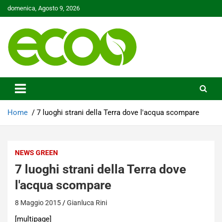
Skip
domenica, Agosto 9, 2026
to
content
Tutelare il nostro Pianeta è la nostra priorità
Ecoo.it
Home
7 luoghi strani della Terra dove l'acqua scompare
NEWS GREEN
7 luoghi strani della Terra dove
l'acqua scompare
8 Maggio 2015
Gianluca Rini
[multipage]