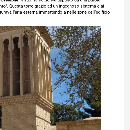
ncredibile
. Il suo nome deriva appunto da una parola
vento”. Questa torre grazie ad un ingegnoso sistema e ai
atturava l’aria esterna immettendola nelle zone dell’edificio