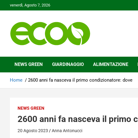
Skip
venerdì, Agosto 7, 2026
to
content
Tutelare il nostro Pianeta è la nostra priorità
Ecoo.it
NEWS GREEN
GIARDINAGGIO
ALIMENTAZIONE
Home
2600 anni fa nasceva il primo condizionatore: dove
NEWS GREEN
2600 anni fa nasceva il primo 
20 Agosto 2023
Anna Antonucci