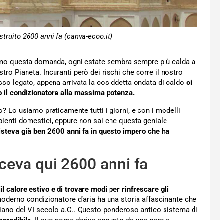
struito 2600 anni fa (canva-ecoo.it)
iamo questa domanda, ogni estate sembra sempre più calda a
tro Pianeta. Incuranti però dei rischi che corre il nostro
 esso legato, appena arrivata la cosiddetta ondata di caldo
ci
 il condizionatore alla massima potenza.
? Lo usiamo praticamente tutti i giorni, e con i modelli
bienti domestici, eppure non sai che questa geniale
isteva già ben 2600 anni fa in questo impero che ha
ceva qui 2600 anni fa
 il calore estivo e di trovare modi per rinfrescare gli
l moderno condizionatore d’aria ha una storia affascinante che
rsiano del VI secolo a.C.. Questo ponderoso antico sistema di