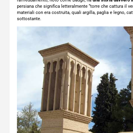
raffreddamento, noto come Bâdgir, ha
una storia davvero i
persiana che significa letteralmente “torre che cattura il 
materiali con era costruita, quali argilla, paglia e legno, c
sottostante.