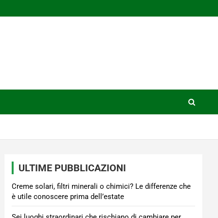
ULTIME PUBBLICAZIONI
Creme solari, filtri minerali o chimici? Le differenze che
è utile conoscere prima dell’estate
Sei luoghi straordinari che rischiano di cambiare per