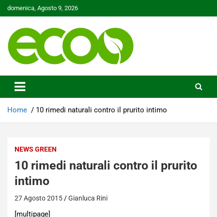
Skip
domenica, Agosto 9, 2026
to
content
Tutelare il nostro Pianeta è la nostra priorità
Ecoo.it
Home
10 rimedi naturali contro il prurito intimo
NEWS GREEN
10 rimedi naturali contro il prurito
intimo
27 Agosto 2015
Gianluca Rini
[multipage]