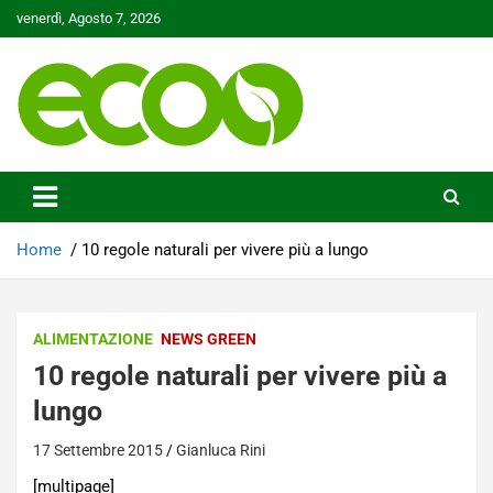
Skip
venerdì, Agosto 7, 2026
to
content
Tutelare il nostro Pianeta è la nostra priorità
Ecoo.it
Home
10 regole naturali per vivere più a lungo
ALIMENTAZIONE
NEWS GREEN
10 regole naturali per vivere più a
lungo
17 Settembre 2015
Gianluca Rini
[multipage]