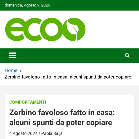
Skip
domenica, Agosto 9, 2026
to
content
Tutelare il nostro Pianeta è la nostra priorità
Ecoo.it
Home
Zerbino favoloso fatto in casa: alcuni spunti da poter copiare
COMPORTAMENTI
Zerbino favoloso fatto in casa:
alcuni spunti da poter copiare
4 Agosto 2024
Paola Saija