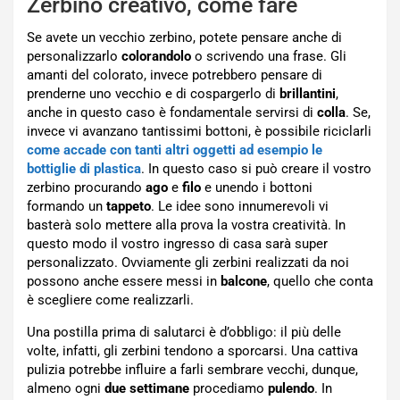
Zerbino creativo, come fare
Se avete un vecchio zerbino, potete pensare anche di
personalizzarlo
colorandolo
o scrivendo una frase. Gli
amanti del colorato, invece potrebbero pensare di
prenderne uno vecchio e di cospargerlo di
brillantini
,
anche in questo caso è fondamentale servirsi di
colla
. Se,
invece vi avanzano tantissimi bottoni, è possibile riciclarli
come accade con tanti altri oggetti ad esempio le
bottiglie di plastica
. In questo caso si può creare il vostro
zerbino procurando
ago
e
filo
e unendo i bottoni
formando un
tappeto
. Le idee sono innumerevoli vi
basterà solo mettere alla prova la vostra creatività. In
questo modo il vostro ingresso di casa sarà super
personalizzato. Ovviamente gli zerbini realizzati da noi
possono anche essere messi in
balcone
, quello che conta
è scegliere come realizzarli.
Una postilla prima di salutarci è d’obbligo: il più delle
volte, infatti, gli zerbini tendono a sporcarsi. Una cattiva
pulizia potrebbe influire a farli sembrare vecchi, dunque,
almeno ogni
due settimane
procediamo
pulendo
. In