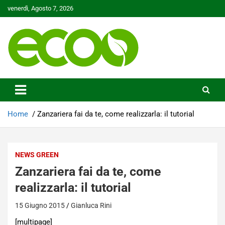
Skip
venerdì, Agosto 7, 2026
to
content
Tutelare il nostro Pianeta è la nostra priorità
Ecoo.it
Home
Zanzariera fai da te, come realizzarla: il tutorial
NEWS GREEN
Zanzariera fai da te, come
realizzarla: il tutorial
15 Giugno 2015
Gianluca Rini
[multipage]