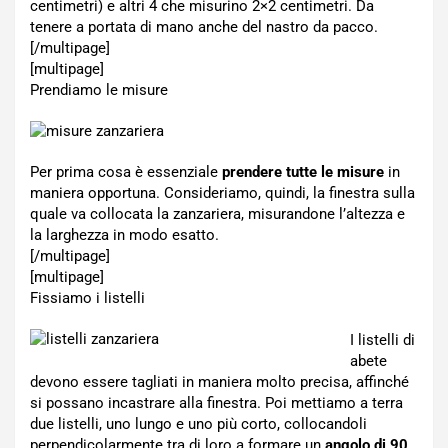
centimetri) e altri 4 che misurino 2×2 centimetri. Da
tenere a portata di mano anche del nastro da pacco.
[/multipage]
[multipage]
Prendiamo le misure
Per prima cosa è essenziale
prendere tutte le misure
in
maniera opportuna. Consideriamo, quindi, la finestra sulla
quale va collocata la zanzariera, misurandone l’altezza e
la larghezza in modo esatto.
[/multipage]
[multipage]
Fissiamo i listelli
I listelli di
abete
devono essere tagliati in maniera molto precisa, affinché
si possano incastrare alla finestra. Poi mettiamo a terra
due listelli, uno lungo e uno più corto, collocandoli
perpendicolarmente tra di loro a formare un
angolo di 90