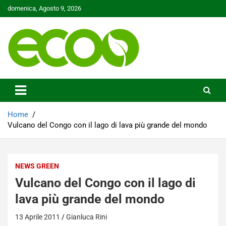
Skip
domenica, Agosto 9, 2026
to
content
Tutelare il nostro Pianeta è la nostra priorità
Ecoo.it
Home
Vulcano del Congo con il lago di lava più grande del mondo
NEWS GREEN
Vulcano del Congo con il lago di
lava più grande del mondo
13 Aprile 2011
Gianluca Rini