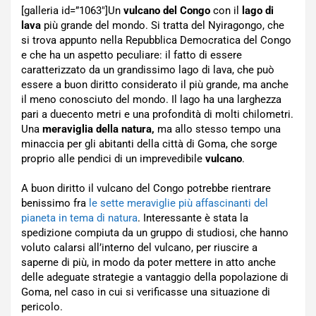
[galleria id=”1063″]Un
vulcano del Congo
con il
lago di
lava
più grande del mondo. Si tratta del Nyiragongo, che
si trova appunto nella Repubblica Democratica del Congo
e che ha un aspetto peculiare: il fatto di essere
caratterizzato da un grandissimo lago di lava, che può
essere a buon diritto considerato il più grande, ma anche
il meno conosciuto del mondo. Il lago ha una larghezza
pari a duecento metri e una profondità di molti chilometri.
Una
meraviglia della natura,
ma allo stesso tempo una
minaccia per gli abitanti della città di Goma, che sorge
proprio alle pendici di un imprevedibile
vulcano
.
A buon diritto il vulcano del Congo potrebbe rientrare
benissimo fra
le sette meraviglie più affascinanti del
pianeta in tema di natura
. Interessante è stata la
spedizione compiuta da un gruppo di studiosi, che hanno
voluto calarsi all’interno del vulcano, per riuscire a
saperne di più, in modo da poter mettere in atto anche
delle adeguate strategie a vantaggio della popolazione di
Goma, nel caso in cui si verificasse una situazione di
pericolo.