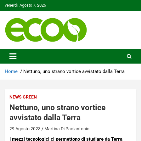
Skip
venerdì, Agosto 7, 2026
to
content
Tutelare il nostro Pianeta è la nostra priorità
Ecoo.it
Home
Nettuno, uno strano vortice avvistato dalla Terra
NEWS GREEN
Nettuno, uno strano vortice
avvistato dalla Terra
29 Agosto 2023
Martina Di Paolantonio
I mezzi tecnologici ci permettono di studiare da Terra