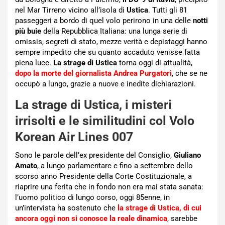
nel Mar Tirreno vicino all’isola di
Ustica
. Tutti gli 81
passeggeri a bordo di quel volo perirono in una delle
notti
più buie
della Repubblica Italiana: una lunga serie di
omissis, segreti di stato, mezze verità e depistaggi hanno
sempre impedito che su quanto accaduto venisse fatta
piena luce.
La strage di Ustica
torna oggi di attualità,
dopo la morte del giornalista Andrea Purgatori
, che se ne
occupò a lungo, grazie a nuove e inedite dichiarazioni.
La strage di Ustica, i misteri
irrisolti e le similitudini col Volo
Korean Air Lines 007
Sono le parole dell’ex presidente del Consiglio,
Giuliano
Amato
, a lungo parlamentare e fino a settembre dello
scorso anno Presidente della Corte Costituzionale, a
riaprire una ferita che in fondo non era mai stata sanata:
l’uomo politico di lungo corso, oggi 85enne, in
un’intervista ha sostenuto che
la strage di Ustica, di cui
ancora oggi non si conosce la reale dinamica
, sarebbe