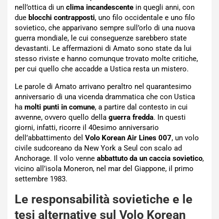
nell’ottica di un
clima incandescente
in quegli anni, con
due
blocchi contrapposti
, uno filo occidentale e uno filo
sovietico, che apparivano sempre sull’orlo di una nuova
guerra mondiale, le cui conseguenze sarebbero state
devastanti. Le affermazioni di Amato sono state da lui
stesso riviste e hanno comunque trovato molte critiche,
per cui quello che accadde a Ustica resta un mistero.
Le parole di Amato arrivano peraltro nel quarantesimo
anniversario di una vicenda drammatica che con Ustica
ha
molti punti in comune
, a partire dal contesto in cui
avvenne, ovvero quello della
guerra fredda
. In questi
giorni, infatti, ricorre il 40esimo anniversario
dell’abbattimento del
Volo Korean Air Lines 007
, un volo
civile sudcoreano da New York a Seul con scalo ad
Anchorage. Il volo venne
abbattuto da un caccia sovietico
,
vicino all’isola Moneron, nel mar del Giappone, il primo
settembre 1983.
Le responsabilità sovietiche e le
tesi alternative sul Volo Korean