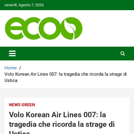
Skip
venerdì, Agosto 7, 2026
to
content
Tutelare il nostro Pianeta è la nostra priorità
Ecoo.it
Home
Volo Korean Air Lines 007: la tragedia che ricorda la strage di
Ustica
NEWS GREEN
Volo Korean Air Lines 007: la
tragedia che ricorda la strage di
Ustica