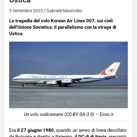
5 Settembre 2023
Gabriele Mastroleo
La tragedia del v
olo Korean Air Lines 007, sui cieli
dell’Unione Sovietica: il parallelismo con la strage di
Ustica.
Un volo sudcoreano (CC-BY-SA-3.0) – Ecoo.it
Era
il 27 giugno 1980
, quando un aereo di linea decollato
da Bologna e diretto a Palermo,
il DC-9 di Itavia
, precipitò