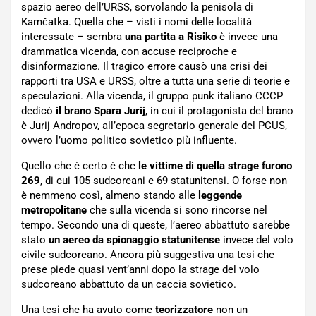
spazio aereo dell’URSS, sorvolando la penisola di
Kamčatka. Quella che – visti i nomi delle località
interessate – sembra
una partita a Risiko
è invece una
drammatica vicenda, con accuse reciproche e
disinformazione. Il tragico errore causò una crisi dei
rapporti tra USA e URSS, oltre a tutta una serie di teorie e
speculazioni. Alla vicenda, il gruppo punk italiano CCCP
dedicò
il brano Spara Jurij
, in cui il protagonista del brano
è Jurij Andropov, all’epoca segretario generale del PCUS,
ovvero l’uomo politico sovietico più influente.
Quello che è certo è che
le vittime di quella strage furono
269
, di cui 105 sudcoreani e 69 statunitensi. O forse non
è nemmeno così, almeno stando alle
leggende
metropolitane
che sulla vicenda si sono rincorse nel
tempo. Secondo una di queste, l’aereo abbattuto sarebbe
stato
un aereo da spionaggio statunitense
invece del volo
civile sudcoreano. Ancora più suggestiva una tesi che
prese piede quasi vent’anni dopo la strage del volo
sudcoreano abbattuto da un caccia sovietico.
Una tesi che ha avuto come
teorizzatore
non un