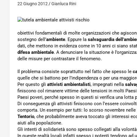
22 Giugno 2012
Gianluca Rini
obiettivi fondamentali di molte organizzazioni che agiscono
sostegno dell’
ambiente
. Eppure la
salvaguardia dell’ambie
dati, che mettono in evidenza come in 10 anni ci siano stati 
difesa ambientale
. A denunciare la situazione è l’organizz
delle misure per contrastare il fenomeno.
Il problema consiste soprattutto nel fatto che spesso le
c
quelle che si battono per l’indipendenza o per una maggior
Per questo gli
attivisti ambientalisti
, impegnati nella
salva
finiscono col rimanere vittime delle tensioni in molti Paesi
Paesi poveri, perché spesso in questi si verifica una lotta 
Di conseguenza gli attivisti finiscono con l’essere coinvolti 
comporta. Un esempio per tutti: lo scorso novembre nelle F
Tentorio
, che probabilmente aveva toccato gli interessi ec
aiuti alla popolazione.
Gli intenti di solidarietà sono spesso collegati alla volont
In queste realtà locali infatti spesso i potenti tendono ad ut