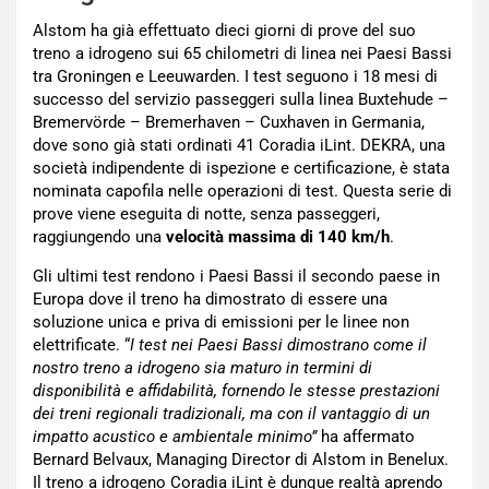
Alstom ha già effettuato dieci giorni di prove del suo
treno a idrogeno sui 65 chilometri di linea nei Paesi Bassi
tra Groningen e Leeuwarden. I test seguono i 18 mesi di
successo del servizio passeggeri sulla linea Buxtehude –
Bremervörde – Bremerhaven – Cuxhaven in Germania,
dove sono già stati ordinati 41 Coradia iLint. DEKRA, una
società indipendente di ispezione e certificazione, è stata
nominata capofila nelle operazioni di test. Questa serie di
prove viene eseguita di notte, senza passeggeri,
raggiungendo una
velocità massima di 140 km/h
.
Gli ultimi test rendono i Paesi Bassi il secondo paese in
Europa dove il treno ha dimostrato di essere una
soluzione unica e priva di emissioni per le linee non
elettrificate. “
I test nei Paesi Bassi dimostrano come il
nostro treno a idrogeno sia maturo in termini di
disponibilità e affidabilità, fornendo le stesse prestazioni
dei treni regionali tradizionali, ma con il vantaggio di un
impatto acustico e ambientale minimo”
ha affermato
Bernard Belvaux, Managing Director di Alstom in Benelux.
Il treno a idrogeno Coradia iLint è dunque realtà aprendo