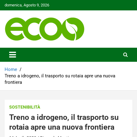
Skip
domenica, Agosto 9, 2026
to
content
Tutelare il nostro Pianeta è la nostra priorità
Ecoo.it
Home
Treno a idrogeno, il trasporto su rotaia apre una nuova
frontiera
SOSTENIBILITÀ
Treno a idrogeno, il trasporto su
rotaia apre una nuova frontiera