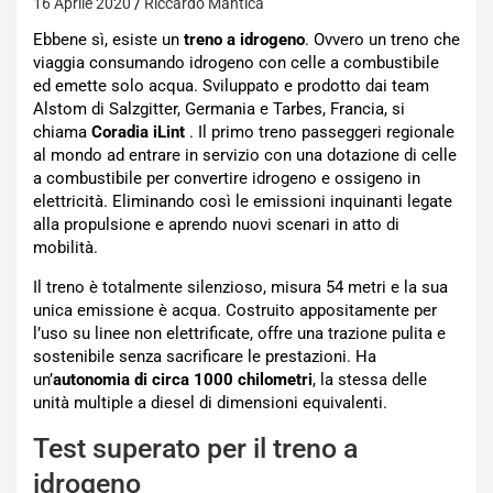
16 Aprile 2020
Riccardo Mantica
Ebbene sì, esiste un
treno a idrogeno
. Ovvero un treno che
viaggia consumando idrogeno con celle a combustibile
ed emette solo acqua. Sviluppato e prodotto dai team
Alstom di Salzgitter, Germania e Tarbes, Francia, si
chiama
Coradia iLint
. Il primo treno passeggeri regionale
al mondo ad entrare in servizio con una dotazione di celle
a combustibile per convertire idrogeno e ossigeno in
elettricità. Eliminando così le emissioni inquinanti legate
alla propulsione e aprendo nuovi scenari in atto di
mobilità.
Il treno è totalmente silenzioso, misura 54 metri e la sua
unica emissione è acqua. Costruito appositamente per
l’uso su linee non elettrificate, offre una trazione pulita e
sostenibile senza sacrificare le prestazioni. Ha
un’
autonomia di circa 1000 chilometri
, la stessa delle
unità multiple a diesel di dimensioni equivalenti.
Test superato per il treno a
idrogeno