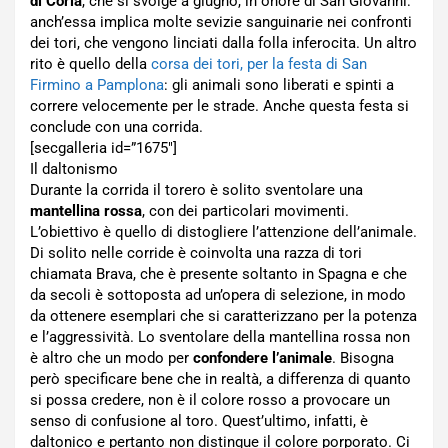
di Coria
, che si svolge a giugno, in onore di San Giovanni:
anch’essa implica molte sevizie sanguinarie nei confronti
dei tori, che vengono linciati dalla folla inferocita. Un altro
rito è quello della
corsa dei tori, per la festa di San
Firmino a Pamplona
: gli animali sono liberati e spinti a
correre velocemente per le strade. Anche questa festa si
conclude con una corrida.
[secgalleria id=”1675″]
Il daltonismo
Durante la corrida il torero è solito sventolare una
mantellina rossa
, con dei particolari movimenti.
L’obiettivo è quello di distogliere l’attenzione dell’animale.
Di solito nelle corride è coinvolta una razza di tori
chiamata Brava, che è presente soltanto in Spagna e che
da secoli è sottoposta ad un’opera di selezione, in modo
da ottenere esemplari che si caratterizzano per la potenza
e l’aggressività. Lo sventolare della mantellina rossa non
è altro che un modo per
confondere l’animale
. Bisogna
però specificare bene che in realtà, a differenza di quanto
si possa credere, non è il colore rosso a provocare un
senso di confusione al toro. Quest’ultimo, infatti, è
daltonico e pertanto non distingue il colore porporato. Ci