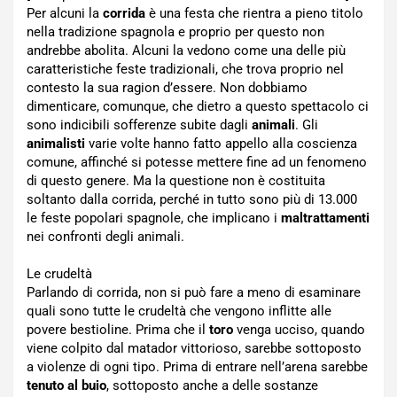
Per alcuni la
corrida
è una festa che rientra a pieno titolo
nella tradizione spagnola e proprio per questo non
andrebbe abolita. Alcuni la vedono come una delle più
caratteristiche feste tradizionali, che trova proprio nel
contesto la sua ragion d’essere. Non dobbiamo
dimenticare, comunque, che dietro a questo spettacolo ci
sono indicibili sofferenze subite dagli
animali
. Gli
animalisti
varie volte hanno fatto appello alla coscienza
comune, affinché si potesse mettere fine ad un fenomeno
di questo genere. Ma la questione non è costituita
soltanto dalla corrida, perché in tutto sono più di 13.000
le feste popolari spagnole, che implicano i
maltrattamenti
nei confronti degli animali.
Le crudeltà
Parlando di corrida, non si può fare a meno di esaminare
quali sono tutte le crudeltà che vengono inflitte alle
povere bestioline. Prima che il
toro
venga ucciso, quando
viene colpito dal matador vittorioso, sarebbe sottoposto
a violenze di ogni tipo. Prima di entrare nell’arena sarebbe
tenuto al buio
, sottoposto anche a delle sostanze