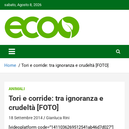
Skip
sabato, Agosto 8, 2026
to
content
Tutelare il nostro Pianeta è la nostra priorità
Ecoo.it
Home
Tori e corride: tra ignoranza e crudeltà [FOTO]
ANIMALI
Tori e corride: tra ignoranza e
crudeltà [FOTO]
18 Settembre 2014
Gianluca Rini
[videoplatform code=”1411036269512541ab46d7d027″]