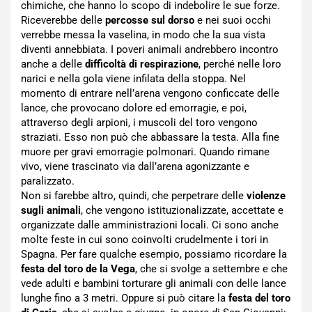
chimiche, che hanno lo scopo di indebolire le sue forze.
Riceverebbe delle
percosse sul dorso
e nei suoi occhi
verrebbe messa la vaselina, in modo che la sua vista
diventi annebbiata. I poveri animali andrebbero incontro
anche a delle
difficoltà di respirazione
, perché nelle loro
narici e nella gola viene infilata della stoppa. Nel
momento di entrare nell’arena vengono conficcate delle
lance, che provocano dolore ed emorragie, e poi,
attraverso degli arpioni, i muscoli del toro vengono
straziati. Esso non può che abbassare la testa. Alla fine
muore per gravi emorragie polmonari. Quando rimane
vivo, viene trascinato via dall’arena agonizzante e
paralizzato.
Non si farebbe altro, quindi, che perpetrare delle
violenze
sugli animali
, che vengono istituzionalizzate, accettate e
organizzate dalle amministrazioni locali. Ci sono anche
molte feste in cui sono coinvolti crudelmente i tori in
Spagna. Per fare qualche esempio, possiamo ricordare la
festa del toro de la Vega
, che si svolge a settembre e che
vede adulti e bambini torturare gli animali con delle lance
lunghe fino a 3 metri. Oppure si può citare la
festa del toro