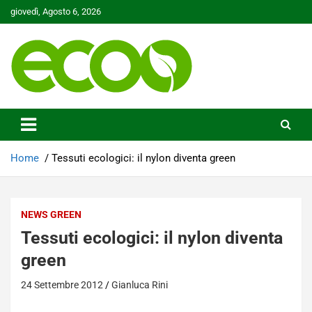
Skip
giovedì, Agosto 6, 2026
to
content
Tutelare il nostro Pianeta è la nostra priorità
Ecoo.it
Home
Tessuti ecologici: il nylon diventa green
NEWS GREEN
Tessuti ecologici: il nylon diventa
green
24 Settembre 2012
Gianluca Rini