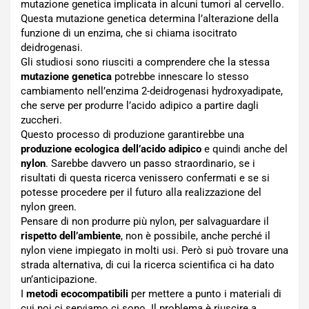
mutazione genetica implicata in alcuni tumori al cervello.
Questa mutazione genetica determina l’alterazione della
funzione di un enzima, che si chiama isocitrato
deidrogenasi.
Gli studiosi sono riusciti a comprendere che la stessa
mutazione genetica
potrebbe innescare lo stesso
cambiamento nell’enzima 2-deidrogenasi hydroxyadipate,
che serve per produrre l’acido adipico a partire dagli
zuccheri.
Questo processo di produzione garantirebbe una
produzione ecologica dell’acido adipico
e quindi anche del
nylon
. Sarebbe davvero un passo straordinario, se i
risultati di questa ricerca venissero confermati e se si
potesse procedere per il futuro alla realizzazione del
nylon green.
Pensare di non produrre più nylon, per salvaguardare il
rispetto dell’ambiente
, non è possibile, anche perché il
nylon viene impiegato in molti usi. Però si può trovare una
strada alternativa, di cui la ricerca scientifica ci ha dato
un’anticipazione.
I
metodi ecocompatibili
per mettere a punto i materiali di
cui noi ci serviamo ci sono. Il problema è riuscire a