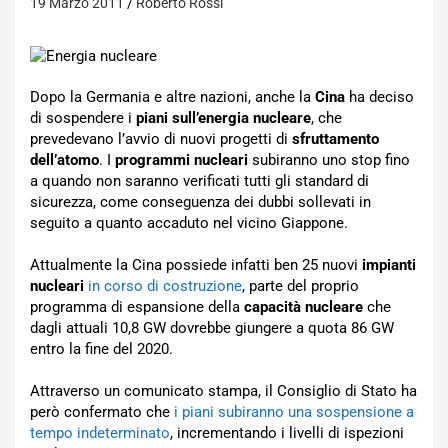
19 Marzo 2011
Roberto Rossi
Dopo la Germania e altre nazioni, anche la
Cina
ha deciso
di sospendere i
piani sull’energia nucleare
, che
prevedevano l’avvio di nuovi progetti di
sfruttamento
dell’atomo
. I
programmi nucleari
subiranno uno stop fino
a quando non saranno verificati tutti gli standard di
sicurezza, come conseguenza dei dubbi sollevati in
seguito a quanto accaduto nel vicino Giappone.
Attualmente la Cina possiede infatti ben 25 nuovi
impianti
nucleari
in corso di costruzione
, parte del proprio
programma di espansione della
capacità nucleare
che
dagli attuali 10,8 GW dovrebbe giungere a quota 86 GW
entro la fine del 2020.
Attraverso un comunicato stampa, il Consiglio di Stato ha
però confermato che
i piani subiranno una sospensione a
tempo indeterminato
, incrementando i livelli di ispezioni