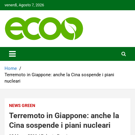
Skip
venerdì, Agosto 7, 2026
to
content
Tutelare il nostro Pianeta è la nostra priorità
Ecoo.it
Home
Terremoto in Giappone: anche la Cina sospende i piani
nucleari
NEWS GREEN
Terremoto in Giappone: anche la
Cina sospende i piani nucleari