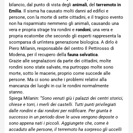
bilancio, dal punto di vista degli
animali
, del
terremoto in
Emilia
. Il sisma ha causato molti danni ad edifici e
persone, con la morte di sette cittadini, e il tragico evento
non ha risparmiato nemmeno gli animali, causando una
vera e propria strage tra rondini e
rondoni
, una vera e
propria ecatombe che secondo gli esperti rappresenta la
scomparsa di un’intera generazione biologica. A dirlo è
Piero Milanin, responsabile del centro Il Pettirosso di
Modena, per il recupero della
fauna selvatica
.
Grazie alle segnalazioni da parte dei cittadini, molte
rondini sono state salvate, ma purtroppo molte sono
morte, sotto le macerie, proprio come succede alle
persone. Ma ci sono anche i problemi relativi alla
mancanza dei luoghi in cui le rondini normalmente
stanno.
Spiega Milanin: “
Sono venuti giù i palazzi dei centri storici,
chiese e torri, i merli dei castelli. Tutti punti privilegiati
dalle rondini e dai rondoni per nidificare. Per giunta è
successo in un periodo dove le uova vengono deposte o
sono appena nati i piccoli. Aggiungete che, come è
accaduto alle persone, il terremoto ha sorpreso gli uccelli