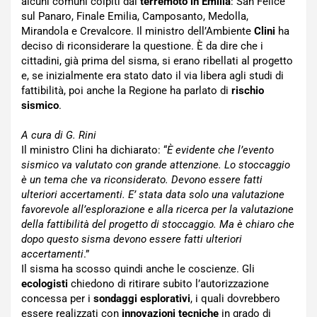
alcuni comuni colpiti dal
terremoto in Emilia
: San Felice
sul Panaro, Finale Emilia, Camposanto, Medolla,
Mirandola e Crevalcore. Il ministro dell’Ambiente
Clini
ha
deciso di riconsiderare la questione. È da dire che i
cittadini, già prima del sisma, si erano ribellati al progetto
e, se inizialmente era stato dato il via libera agli studi di
fattibilità, poi anche la Regione ha parlato di
rischio
sismico
.
A cura di G. Rini
Il ministro Clini ha dichiarato: “
È evidente che l’evento
sismico va valutato con grande attenzione. Lo stoccaggio
è un tema che va riconsiderato. Devono essere fatti
ulteriori accertamenti. E’ stata data solo una valutazione
favorevole all’esplorazione e alla ricerca per la valutazione
della fattibilità del progetto di stoccaggio. Ma è chiaro che
dopo questo sisma devono essere fatti ulteriori
accertamenti
.”
Il sisma ha scosso quindi anche le coscienze. Gli
ecologisti
chiedono di ritirare subito l’autorizzazione
concessa per i
sondaggi esplorativi
, i quali dovrebbero
essere realizzati con
innovazioni tecniche
in grado di