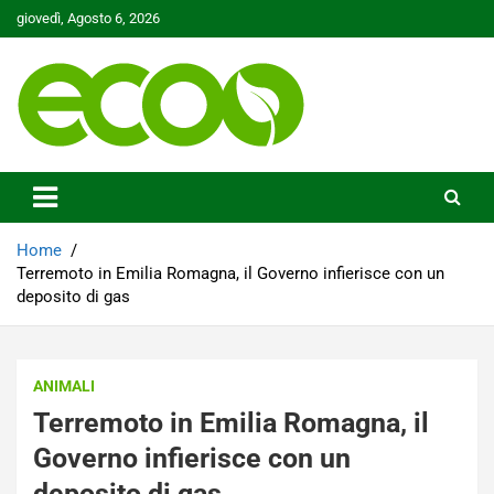
Skip
giovedì, Agosto 6, 2026
to
content
Tutelare il nostro Pianeta è la nostra priorità
Ecoo.it
Home
Terremoto in Emilia Romagna, il Governo infierisce con un
deposito di gas
ANIMALI
Terremoto in Emilia Romagna, il
Governo infierisce con un
deposito di gas