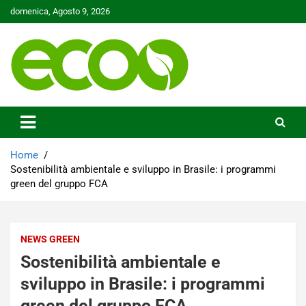
Skip
domenica, Agosto 9, 2026
to
content
Tutelare il nostro Pianeta è la nostra priorità
Ecoo.it
Home
Sostenibilità ambientale e sviluppo in Brasile: i programmi
green del gruppo FCA
NEWS GREEN
Sostenibilità ambientale e
sviluppo in Brasile: i programmi
green del gruppo FCA