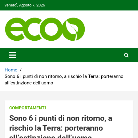
Skip
venerdì, Agosto 7, 2026
to
content
Tutelare il nostro Pianeta è la nostra priorità
Ecoo.it
Home
Sono 6 i punti di non ritorno, a rischio la Terra: porteranno
all’estinzione dell’uomo
COMPORTAMENTI
Sono 6 i punti di non ritorno, a
rischio la Terra: porteranno
all’estinzione dell’uomo