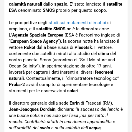
calamità naturali
dallo
spazio
. E’ stato lanciato il
satellite
ESA
denominato
SMOS
proprio per questo scopo.
Le prospettive degli
studi sui mutamenti climatici
si
ampliano, e il
satellite SMOS
ne è la dimostrazione.
L’
Agenzia Spaziale Europea
(ESA è l’acronimo inglese di
“
European Space Agency
“), la scorsa notte ha lanciato il
vettore
Rokot
dalla base russa di
Plesetsk
. Il vettore,
contenente due satelliti mirati allo studio del
clima
del
nostro pianeta: Smos (acronimo di “Soil Moisture and
Ocean Salinity”), in sperimentazione da oltre 17 anni,
lavorerà per captare i dati inerenti ai diversi
fenomeni
naturali
. Contestualmente, il “dimostratore tecnologico”
Proba-2
avrà il compito di sperimentare tecnologie e
strumenti per le osservazioni
solari
.
Il direttore generale della sede
Esrin
di Frascati (RM),
Jean-Jeacques Dordain
, dichiara: “
Il successo del lancio è
una buona notizia non solo per l’Esa ,ma per tutto il
mondo. Contribuirà difatti in una ricerca approfondita e
sull’umidità del
suolo
e sulla salinità dell’
acqua
,