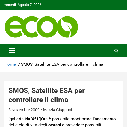
Skip
venerdì, Agosto 7, 2026
to
content
Tutelare il nostro Pianeta è la nostra priorità
Ecoo.it
Home
SMOS, Satellite ESA per controllare il clima
SMOS, Satellite ESA per
controllare il clima
5 Novembre 2009
Marzia Giupponi
[galleria id=”451″]Ora è possibile monitorare l’andamento
del ciclo di vita degli
oceani
e prevedere possibili