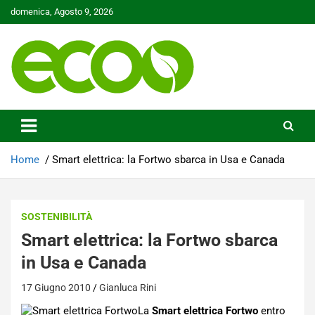
Skip
domenica, Agosto 9, 2026
to
content
Tutelare il nostro Pianeta è la nostra priorità
Ecoo.it
Home
Smart elettrica: la Fortwo sbarca in Usa e Canada
SOSTENIBILITÀ
Smart elettrica: la Fortwo sbarca
in Usa e Canada
17 Giugno 2010
Gianluca Rini
La
Smart elettrica Fortwo
entro