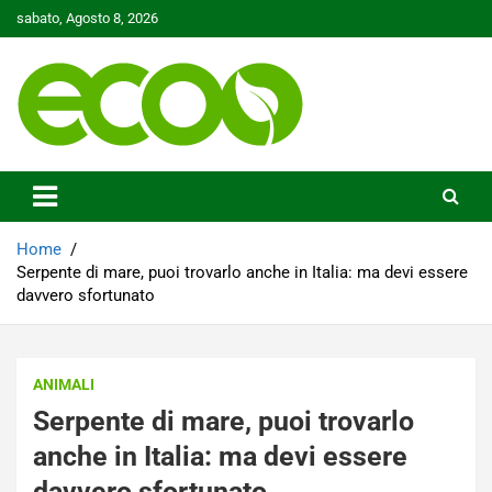
Skip
sabato, Agosto 8, 2026
to
content
Tutelare il nostro Pianeta è la nostra priorità
Ecoo.it
Home
Serpente di mare, puoi trovarlo anche in Italia: ma devi essere
davvero sfortunato
ANIMALI
Serpente di mare, puoi trovarlo
anche in Italia: ma devi essere
davvero sfortunato