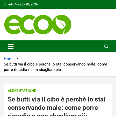
Skip
lunedì, Agosto 10, 2026
to
content
Tutelare il nostro Pianeta è la nostra priorità
Ecoo.it
Home
Se butti via il cibo è perchè lo stai conservando male: come
porre rimedio e non sbagliare più
ALIMENTAZIONE
Se butti via il cibo è perchè lo stai
conservando male: come porre
rimedio e non sbagliare più