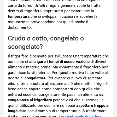
essere aiutati a non sviluppare muffe con un foglio di
carta da forno. Un’altra regola generale vuole la frutta
dentro al frigorifero, soprattutto per evitare che la
temperatura
che si sviluppa in cucina ne acceleri la
maturazione provocandone poi quindi anche il
disfacimento.
Crudo o cotto, congelato o
scongelato?
Il frigorifero è pensato per sviluppare una temperatura che
consente di
allungare i tempi di conservazione
di diversi
alimenti e materie prime. Ma ovviamente il frigorifero non
garantisce la vita eterna. Per questo motivo tante volte si
ricorre al
congelatore.
Per evitare di nuovo di sprecare
cibo, oltre a prestare attenzione a ciò che metti in frigo, è
bene anche sapere come comportarti con quello che
entra ed esce dal congelatore. Se passi un alimento
dal
congelatore al frigorifero
perché vuoi che si scongeli e
quindi utilizzarlo per cucinare non puoi
aspettare troppo a
lungo
dato che il cambio di temperatura può trasformare
il cibo crudo in un vero e proprio
ricettacolo di batteri