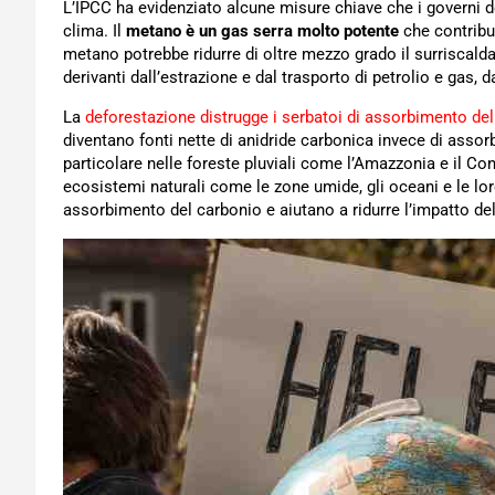
L’IPCC ha evidenziato alcune misure chiave che i governi 
clima. Il
metano è un gas serra molto potente
che contribu
metano potrebbe ridurre di oltre mezzo grado il surriscal
derivanti dall’estrazione e dal trasporto di petrolio e gas, 
La
deforestazione distrugge i serbatoi di assorbimento de
diventano fonti nette di anidride carbonica invece di assor
particolare nelle foreste pluviali come l’Amazzonia e il Con
ecosistemi naturali come le zone umide, gli oceani e le lo
assorbimento del carbonio e aiutano a ridurre l’impatto del