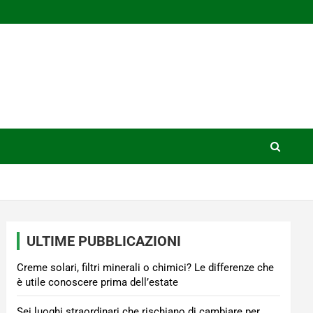
ULTIME PUBBLICAZIONI
Creme solari, filtri minerali o chimici? Le differenze che
è utile conoscere prima dell’estate
Sei luoghi straordinari che rischiano di cambiare per