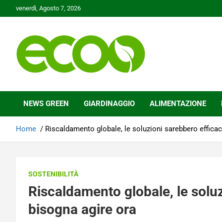
Skip
venerdì, Agosto 7, 2026
to
content
Tutelare il nostro Pianeta è la nostra priorità
Ecoo.it
NEWS GREEN
GIARDINAGGIO
ALIMENTAZIONE
Home
Riscaldamento globale, le soluzioni sarebbero effica
SOSTENIBILITÀ
Riscaldamento globale, le solu
bisogna agire ora