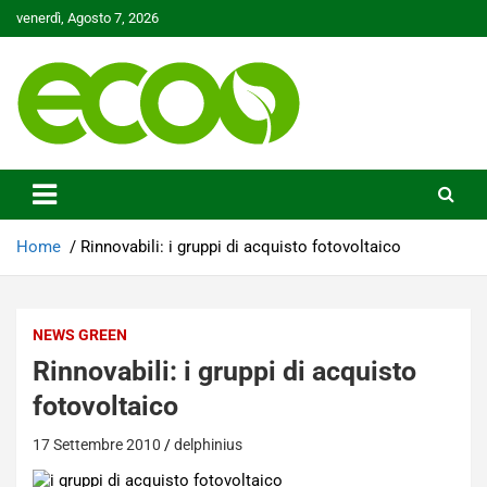
Skip
venerdì, Agosto 7, 2026
to
content
Tutelare il nostro Pianeta è la nostra priorità
Ecoo.it
Home
Rinnovabili: i gruppi di acquisto fotovoltaico
NEWS GREEN
Rinnovabili: i gruppi di acquisto
fotovoltaico
17 Settembre 2010
delphinius