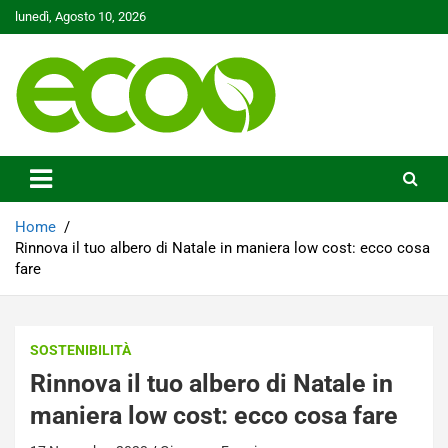
Skip
lunedì, Agosto 10, 2026
to
content
Tutelare il nostro Pianeta è la nostra priorità
Ecoo.it
Home
Rinnova il tuo albero di Natale in maniera low cost: ecco cosa
fare
SOSTENIBILITÀ
Rinnova il tuo albero di Natale in
maniera low cost: ecco cosa fare