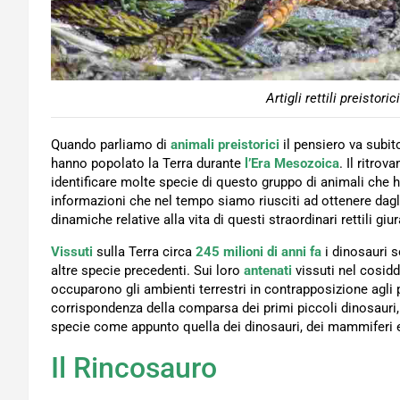
Artigli rettili preistori
Quando parliamo di
animali preistorici
il pensiero va subito
hanno popolato la Terra durante
l’Era Mesozoica
. Il ritro
identificare molte specie di questo gruppo di animali che
informazioni che nel tempo siamo riusciti ad ottenere dagl
dinamiche relative alla vita di questi straordinari rettili giur
Vissuti
sulla Terra circa
245 milioni di anni fa
i dinosauri
altre specie precedenti. Sui loro
antenati
vissuti nel cosidd
occuparono gli ambienti terrestri in contrapposizione agl
corrispondenza della comparsa dei primi piccoli dinosauri, f
specie come appunto quella dei dinosauri, dei mammiferi e
Il Rincosauro