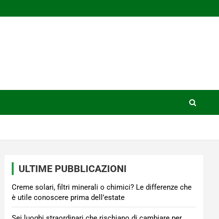
ULTIME PUBBLICAZIONI
Creme solari, filtri minerali o chimici? Le differenze che
è utile conoscere prima dell’estate
Sei luoghi straordinari che rischiano di cambiare per