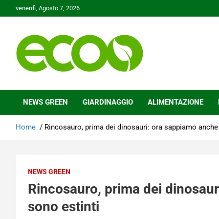
Skip
venerdì, Agosto 7, 2026
to
content
Tutelare il nostro Pianeta è la nostra priorità
Ecoo.it
NEWS GREEN
GIARDINAGGIO
ALIMENTAZIONE
Home
Rincosauro, prima dei dinosauri: ora sappiamo anche 
NEWS GREEN
Rincosauro, prima dei dinosaur
sono estinti