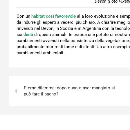
Devon (Foto Pixaba
Con un
habitat così favorevole
alla loro evoluzione è semp
da indurre gli esperti a vederci più chiaro. A chiarire megl
rinvenuti nel Devon, in Scozia e in Argentina con la tecnol
sui
denti
di questi animali. In pratica si è potuto dimostrar
cambiamenti avvenuti nella consistenza della vegetazione, 
probabilmente morire di fame e di stenti. Un altro esempio
cambiamenti ambientali.
Navigazione
Eterno dilemma: dopo quanto aver mangiato si
articoli
può fare il bagno?