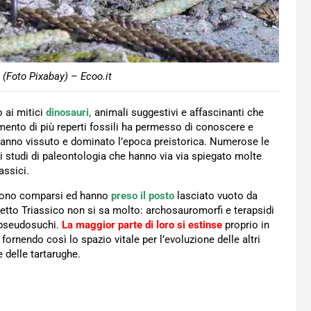
ci (Foto Pixabay) – Ecoo.it
 ai mitici
dinosauri,
animali suggestivi e affascinanti che
vamento di più reperti fossili ha permesso di conoscere e
 hanno vissuto e dominato l’epoca preistorica. Numerose le
i studi di paleontologia che hanno via via spiegato molte
assici.
 sono comparsi ed hanno
preso il posto
lasciato vuoto da
etto Triassico non si sa molto: archosauromorfi e terapsidi
i pseudosuchi.
La maggior parte di loro si estinse
proprio in
ornendo così lo spazio vitale per l’evoluzione delle altri
 delle tartarughe.