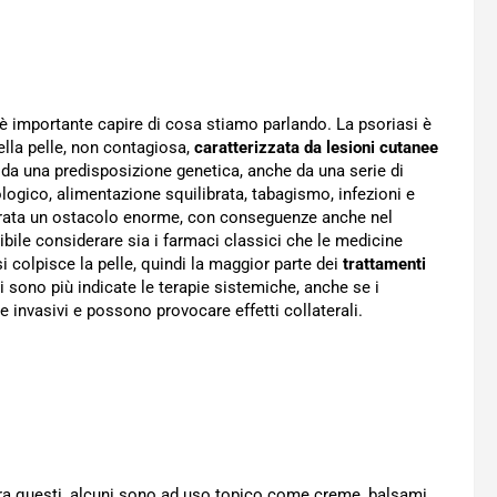
 è importante capire di cosa stiamo parlando. La psoriasi è
ella pelle, non contagiosa,
caratterizzata da lesioni cutanee
 da una predisposizione genetica, anche da una serie di
cologico, alimentazione squilibrata, tabagismo, infezioni e
derata un ostacolo enorme, con conseguenze anche nel
ibile considerare sia i farmaci classici che le medicine
si colpisce la pelle, quindi la maggior parte dei
trattamenti
i sono più indicate le terapie sistemiche, anche se i
 e invasivi e possono provocare effetti collaterali.
tra questi, alcuni sono ad uso topico come creme, balsami,