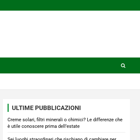
ULTIME PUBBLICAZIONI
Creme solari, filtri minerali o chimici? Le differenze che
è utile conoscere prima dell’estate
Sei luoghi straordinari che rischiano di cambiare per