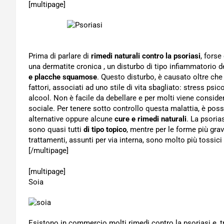
[multipage]
Prima di parlare di
rimedi naturali contro la psoriasi
, forse
una dermatite cronica , un disturbo di tipo infiammatorio d
e placche squamose
. Questo disturbo, è causato oltre che
fattori, associati ad uno stile di vita sbagliato: stress psi
alcool. Non è facile da debellare e per molti viene consi
sociale. Per tenere sotto controllo questa malattia, è poss
alternative oppure alcune
cure e rimedi naturali
. La psoria
sono quasi tutti
di tipo topico
, mentre per le forme più grav
trattamenti, assunti per via interna, sono molto più tossici
[/multipage]
[multipage]
Soia
Esistono in commercio molti rimedi contro la psoriasi e, 