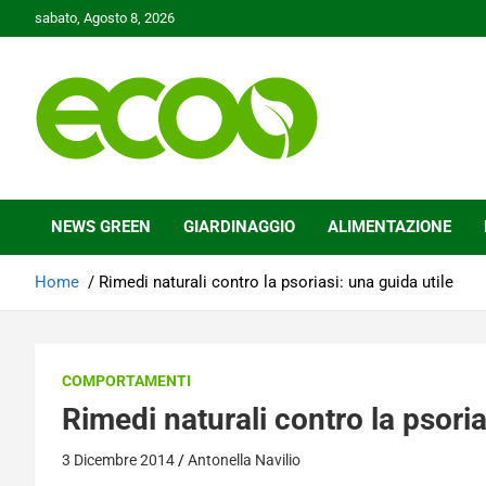
Skip
sabato, Agosto 8, 2026
to
content
Tutelare il nostro Pianeta è la nostra priorità
Ecoo.it
NEWS GREEN
GIARDINAGGIO
ALIMENTAZIONE
Home
Rimedi naturali contro la psoriasi: una guida utile
COMPORTAMENTI
Rimedi naturali contro la psoria
3 Dicembre 2014
Antonella Navilio