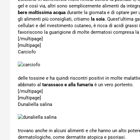
gel e così via, altri sono semplicemente alimenti da integrar
bere moltissima acqua
durante la giornata e di optare per
gli alimenti più consigliati, citiamo
la soia
. Quest’ultima g
cellulari e del rivestimento cutaneo, è ricca di acidi grassi 
favoriscono la guarigione di molte dermatosi compresa la 
[/multipage]
[multipage]
Carciofo
delle tossine e ha quindi riscontri positivi in molte malatt
abbinato al
tarassaco e alla fumaria
è un vero portento.
[/multipage]
[multipage]
Dunaliella salina
trovano anche in alcuni alimenti e che hanno un alto poter
dermatologiche, come dermatite atopica e psoriasi.