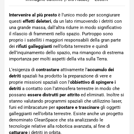
Intervenire al più presto
è l’unico modo per scongiurare
questi
effetti deleteri
, da un lato rimuovendo i detriti con
una grande massa, dall’altra ridurre in modo significativo
il rilascio di frammenti nello spazio. Purtroppo sono
proprio i satelliti i maggiori responsabili della gran parte
dei
rifiuti galleggianti
nell’orbita terrestre e quindi
dell’inquinamento dello spazio, ma rimangono di estrema
importanza per molti aspetti della vita sulla Terra.
L’esigenza di
contrastare
attivamente l’
accumulo dei
detriti
spaziali ha prodotto la preparazione di vere e
proprie missioni spaziali con l’
obbiettivo di spingere i
detriti
a contatto con l’atmosfera terrestre in modo che
possano
essere distrutti per attrito
ed eliminati. Inoltre si
stanno valutando programmi spaziali che utilizzino laser,
funi ed imbracature per
spostare e trascinare
gli oggetti
galleggianti nell’orbita terrestre. Esiste anche un progetto
denominato CleanSpace che sta analizzando le
tecnologie relative alla robotica avanzata, al fine di
catturare
i detriti in orbita.