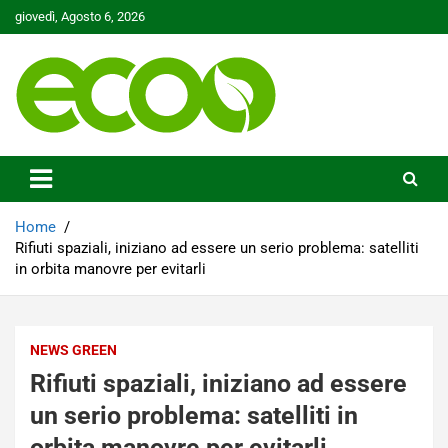
Skip
giovedì, Agosto 6, 2026
to
content
Tutelare il nostro Pianeta è la nostra priorità
Ecoo.it
Home
Rifiuti spaziali, iniziano ad essere un serio problema: satelliti
in orbita manovre per evitarli
NEWS GREEN
Rifiuti spaziali, iniziano ad essere
un serio problema: satelliti in
orbita manovre per evitarli