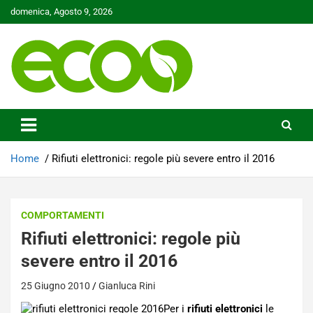
Skip
domenica, Agosto 9, 2026
to
content
Tutelare il nostro Pianeta è la nostra priorità
Ecoo.it
Home
Rifiuti elettronici: regole più severe entro il 2016
COMPORTAMENTI
Rifiuti elettronici: regole più
severe entro il 2016
25 Giugno 2010
Gianluca Rini
Per i
rifiuti elettronici
le