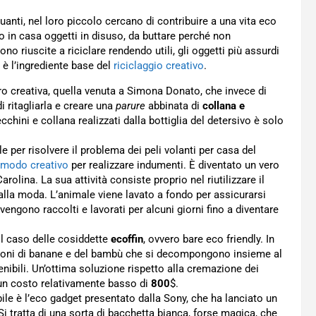
uanti, nel loro piccolo cercano di contribuire a una vita eco
o in casa oggetti in disuso, da buttare perché non
sono riuscite a riciclare rendendo utili, gli oggetti più assurdi
à è l’ingrediente base del
riciclaggio creativo
.
ero creativa, quella venuta a Simona Donato, che invece di
i ritagliarla e creare una
parure
abbinata di
collana e
cchini e collana realizzati dalla bottiglia del detersivo è solo
per risolvere il problema dei peli volanti per casa del
n modo creativo
per realizzare indumenti. È diventato un vero
lina. La sua attività consiste proprio nel riutilizzare il
pi alla moda. L’animale viene lavato a fondo per assicurarsi
 vengono raccolti e lavorati per alcuni giorni fino a diventare
il caso delle cosiddette
ecoffin
, ovvero bare eco friendly. In
covoni di banane e del bambù che si decompongono insieme al
ibili. Un’ottima soluzione rispetto alla cremazione dei
 un costo relativamente basso di
800
$.
le è l’eco gadget presentato dalla Sony, che ha lanciato un
 Si tratta di una sorta di bacchetta bianca, forse magica, che