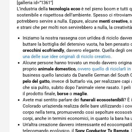
[galleria id=”1361″]
L’industria della
tecnologia ecoo
è nel pieno boom e tutti q
sostenibile e rispettosa dell’ambiente. Spesso ci ritroviam
potrebbero servire a nulla. Eppure, alcune
menti creative
, 
e strani che per molti non servirebbero a nulla, la creativit
Iniziamo la nostra rassegna con un’idea di riciclo davv
buttare la bottiglia del detersivo vuota, ha ben pensato d
orecchini ecofriendly
, davvero elegante. Quella degli ore
una delle sue idee originali di riciclo creativo
.
Alcune persone hanno trovato un modo davvero originale 
proprio
animale domestico
,
ovvero quello di riciclarli i
business quello lanciato da Danelle German del South Caro
pelo del gatto
, invece di buttarlo via, per realizzare ca
che sia pulito, subito dopo l’animale viene rasato. I peli
il prodotto finale,
borse
o
maglie
.
Avete mai sentito parlare dei
funerali ecosostenibili
? È 
Colorado un’azienda realizza delle bare utilizzando i 
corpo nella terra, promuovendo cosi sepolture ecososten
corpi, anche in termini economici, in quanto la bara ha
Un’altra creazione davvero interessante ed ecocompatibi
telecomando ecologico, il
Sony Conductor Tv Remote
.