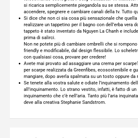
si ricarica semplicemente piegandola su se stessa. Att
accendere, spegnere e cambiare canali della tv. Tutto qu
Si dice che non ci sia cosa più sensazionale che quella 
realizzare un tappetino per il bagno con dell’erba vera d
tappeto è stato inventato da Nguyen La Chanh e include di
prima di salirci.
Non ne potete più di cambiare ombrelli che si rompono
friendly e modificabile, dal design flessibile. Lo schelet
con qualsiasi cosa, provare per credere!
Avete mai provato ad assaggiare una crema per scarpe?
per scarpe realizzata da Greenfibes, ecosostenibile e 
mangiare, dopo averla spalmata su un tosto oppure da 
Se tenete alla vostra salute e odiate l’inquinamento dell
all’inquinamento. Lo strano vestito, infatti, è fatto di un
inquinamento che c’è nell’aria. Tanto più l’aria inquinata,
deve alla creativa Stephanie Sandstrom.
Navigazione