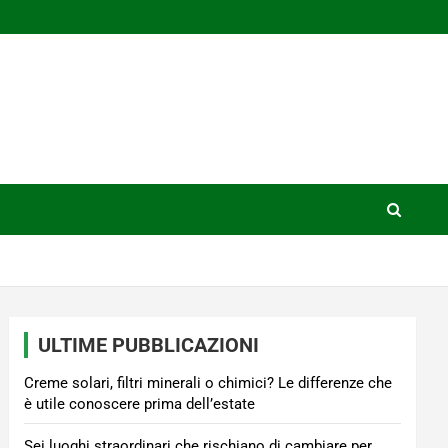
ULTIME PUBBLICAZIONI
Creme solari, filtri minerali o chimici? Le differenze che
è utile conoscere prima dell’estate
Sei luoghi straordinari che rischiano di cambiare per