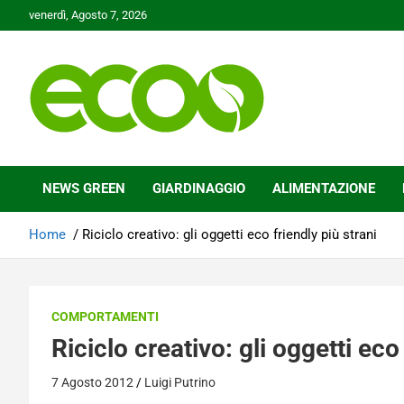
Skip
venerdì, Agosto 7, 2026
to
content
Tutelare il nostro Pianeta è la nostra priorità
Ecoo.it
NEWS GREEN
GIARDINAGGIO
ALIMENTAZIONE
Home
Riciclo creativo: gli oggetti eco friendly più strani
COMPORTAMENTI
Riciclo creativo: gli oggetti eco
7 Agosto 2012
Luigi Putrino