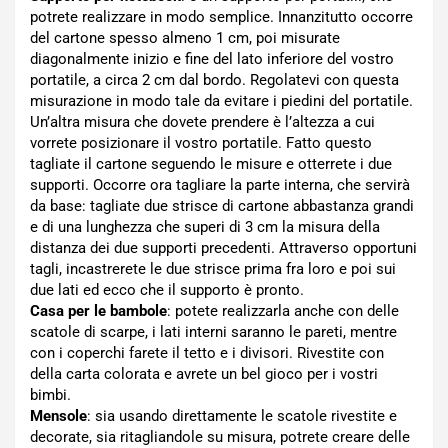
potrete realizzare in modo semplice. Innanzitutto occorre
del cartone spesso almeno 1 cm, poi misurate
diagonalmente inizio e fine del lato inferiore del vostro
portatile, a circa 2 cm dal bordo. Regolatevi con questa
misurazione in modo tale da evitare i piedini del portatile.
Un’altra misura che dovete prendere è l’altezza a cui
vorrete posizionare il vostro portatile. Fatto questo
tagliate il cartone seguendo le misure e otterrete i due
supporti. Occorre ora tagliare la parte interna, che servirà
da base: tagliate due strisce di cartone abbastanza grandi
e di una lunghezza che superi di 3 cm la misura della
distanza dei due supporti precedenti. Attraverso opportuni
tagli, incastrerete le due strisce prima fra loro e poi sui
due lati ed ecco che il supporto è pronto.
Casa per le bambole
: potete realizzarla anche con delle
scatole di scarpe, i lati interni saranno le pareti, mentre
con i coperchi farete il tetto e i divisori. Rivestite con
della carta colorata e avrete un bel gioco per i vostri
bimbi.
Mensole
: sia usando direttamente le scatole rivestite e
decorate, sia ritagliandole su misura, potrete creare delle