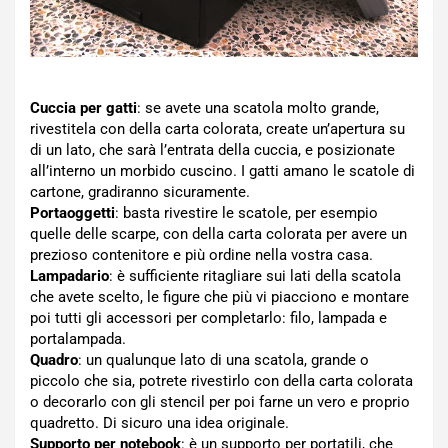
Cuccia per gatti
: se avete una scatola molto grande,
rivestitela con della carta colorata, create un’apertura su
di un lato, che sarà l’entrata della cuccia, e posizionate
all’interno un morbido cuscino. I gatti amano le scatole di
cartone, gradiranno sicuramente.
Portaoggetti
: basta rivestire le scatole, per esempio
quelle delle scarpe, con della carta colorata per avere un
prezioso contenitore e più ordine nella vostra casa.
Lampadario
: è sufficiente ritagliare sui lati della scatola
che avete scelto, le figure che più vi piacciono e montare
poi tutti gli accessori per completarlo: filo, lampada e
portalampada.
Quadro
: un qualunque lato di una scatola, grande o
piccolo che sia, potrete rivestirlo con della carta colorata
o decorarlo con gli stencil per poi farne un vero e proprio
quadretto. Di sicuro una idea originale.
Supporto per notebook
: è un supporto per portatili, che