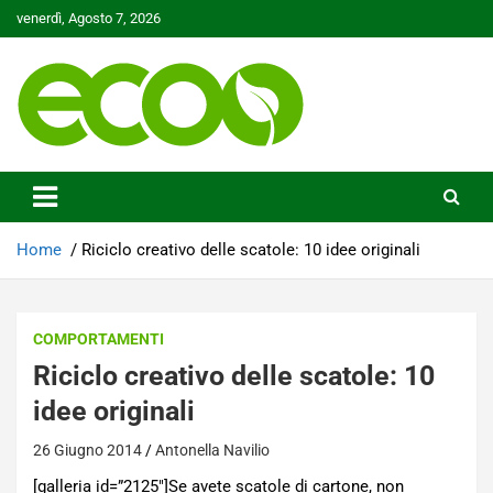
Skip
venerdì, Agosto 7, 2026
to
content
Tutelare il nostro Pianeta è la nostra priorità
Ecoo.it
Home
Riciclo creativo delle scatole: 10 idee originali
COMPORTAMENTI
Riciclo creativo delle scatole: 10
idee originali
26 Giugno 2014
Antonella Navilio
[galleria id=”2125″]Se avete scatole di cartone, non