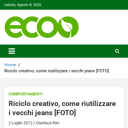
Skip
sabato, Agosto 8, 2026
to
content
Tutelare il nostro Pianeta è la nostra priorità
Ecoo.it
Home
Riciclo creativo, come riutilizzare i vecchi jeans [FOTO]
COMPORTAMENTI
Riciclo creativo, come riutilizzare
i vecchi jeans [FOTO]
2 Luglio 2012
Gianluca Rini