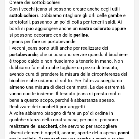
Creare dei sottobicchieri
Con i vecchi jeans si possono creare anche degli utili
sottobicchieri
. Dobbiamo ritagliare gli orli delle gambe e
arrotolarli, passando un po’ di colla per tenerli saldi. Ai
bordi si può aggiungere anche un
nastro colorato
oppure
si possono decorare con delle
perline
.
I jeans per fare un portabevande
I vecchi jeans sono utili anche per realizzare dei
portabevande
, che ci possono servire quando il bicchiere
è troppo caldo e non riusciamo a tenerlo in mano. Non
dobbiamo fare altro che tagliare un pezzo di tessuto,
avendo cura di prendere la misura della circonferenza del
bicchiere che usiamo di solito. Per l’altezza scegliamo
almeno una misura di dieci centimetri. Le due estremità
vanno cucite insieme. Il tessuto jeans si presta molto
bene a questo scopo, perché è abbastanza spesso.
Realizzare dei sacchetti portaoggetti
A volte abbiamo bisogno di fare un po’ di ordine in
qualche stanza della nostra casa, per cui si possono
realizzare dei
sacchetti
, che servono per raccogliere
diversi elementi: oggetti, scarpe, sporte della spesa,
panni