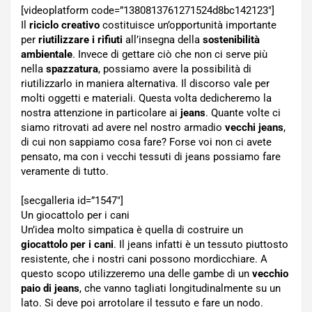
[videoplatform code=”1380813761271524d8bc142123″]
Il
riciclo creativo
costituisce un’opportunità importante
per
riutilizzare i rifiuti
all’insegna della
sostenibilità
ambientale
. Invece di gettare ciò che non ci serve più
nella
spazzatura
, possiamo avere la possibilità di
riutilizzarlo in maniera alternativa. Il discorso vale per
molti oggetti e materiali. Questa volta dedicheremo la
nostra attenzione in particolare ai
jeans
. Quante volte ci
siamo ritrovati ad avere nel nostro armadio
vecchi jeans
,
di cui non sappiamo cosa fare? Forse voi non ci avete
pensato, ma con i vecchi tessuti di jeans possiamo fare
veramente di tutto.
[secgalleria id=”1547″]
Un giocattolo per i cani
Un’idea molto simpatica è quella di costruire un
giocattolo per i cani
. Il jeans infatti è un tessuto piuttosto
resistente, che i nostri cani possono mordicchiare. A
questo scopo utilizzeremo una delle gambe di un
vecchio
paio di jeans
, che vanno tagliati longitudinalmente su un
lato. Si deve poi arrotolare il tessuto e fare un nodo.