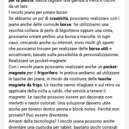
per la pulizia
. Basta tagliare una gamba a metà e cucire
da un lato.
I vecchi jeans per creare borse
Se abbiamo un po’ di
creatività
, possiamo realizzare con i
jeans anche delle comode
borse
. Se utilizziamo una
vecchia collana di perle di bigiotteria oppure una cinta,
possiamo creare perfino una borsa a tracolla. In ogni
caso, cercando anche su internet, sono molti gli spunti
che possiamo trovare per realizzare delle
borse utili
e
accattivanti, basate sulla possibilità di personalizzazione.
Realizzare un pocket-magnete
Con i vecchi jeans possiamo realizzare anche un
pocket-
magnete
per il
frigorifero
. In pratica andiamo ad utilizzare
le tasche dei jeans, in modo da costruire delle
tasche
magnete da frigo
. Le tasche vanno ritagliate e sul retro va
applicata della colla a caldo, che servirà a tenere il
magnete. Le tasche possono essere poi decorate con
merletti e nastri colorati. Una soluzione davvero utile
anche per tenerci dentro penna e block notes. Perché non
provate? Può essere divertente.
Amanti della tecnologia? I vecchi jeans possono anche
diventare una custodia per tablet: bastano pochi consigli