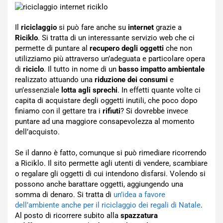
Il
riciclaggio
si può fare anche su
internet
grazie a
Riciklo
. Si tratta di un interessante servizio web che ci
permette di puntare al
recupero degli oggetti
che non
utilizziamo più attraverso un’adeguata e particolare opera
di
riciclo
. Il tutto in nome di un
basso impatto ambientale
realizzato attuando una
riduzione dei consumi
e
un’essenziale
lotta agli sprechi
. In effetti quante volte ci
capita di acquistare degli oggetti inutili, che poco dopo
finiamo con il gettare tra i
rifiuti
? Si dovrebbe invece
puntare ad una maggiore consapevolezza al momento
dell’acquisto.
Se il danno è fatto, comunque si può rimediare ricorrendo
a Riciklo. Il sito permette agli utenti di vendere, scambiare
o regalare gli oggetti di cui intendono disfarsi. Volendo si
possono anche barattare oggetti, aggiungendo una
somma di denaro. Si tratta di
un’idea a favore
dell’ambiente anche per il riciclaggio dei regali di Natale
.
Al posto di ricorrere subito alla
spazzatura