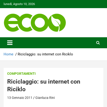
Skip
lunedì, Agosto 10, 2026
to
content
Tutelare il nostro Pianeta è la nostra priorità
Ecoo.it
Home
Riciclaggio: su internet con Riciklo
COMPORTAMENTI
Riciclaggio: su internet con
Riciklo
13 Gennaio 2011
Gianluca Rini