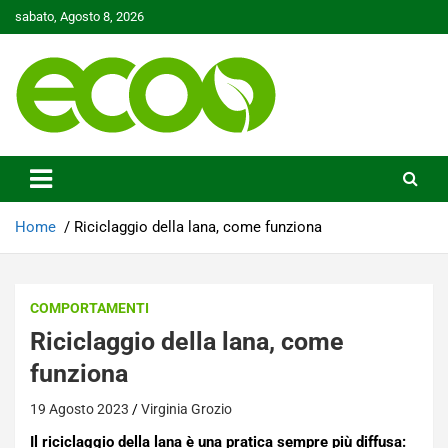
Skip
sabato, Agosto 8, 2026
to
content
Tutelare il nostro Pianeta è la nostra priorità
Ecoo.it
Home
Riciclaggio della lana, come funziona
COMPORTAMENTI
Riciclaggio della lana, come
funziona
19 Agosto 2023
Virginia Grozio
Il riciclaggio della lana è una pratica sempre più diffusa: