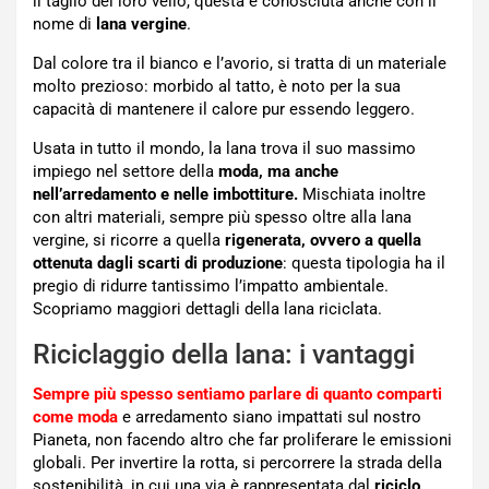
il taglio del loro vello, questa è conosciuta anche con il
nome di
lana vergine
.
Dal colore tra il bianco e l’avorio, si tratta di un materiale
molto prezioso: morbido al tatto, è noto per la sua
capacità di mantenere il calore pur essendo leggero.
Usata in tutto il mondo, la lana trova il suo massimo
impiego nel settore della
moda, ma anche
nell’arredamento e nelle imbottiture.
Mischiata inoltre
con altri materiali, sempre più spesso oltre alla lana
vergine, si ricorre a quella
rigenerata, ovvero a quella
ottenuta dagli scarti di produzione
: questa tipologia ha il
pregio di ridurre tantissimo l’impatto ambientale.
Scopriamo maggiori dettagli della lana riciclata.
Riciclaggio della lana: i vantaggi
Sempre più spesso sentiamo parlare di quanto comparti
come moda
e arredamento siano impattati sul nostro
Pianeta, non facendo altro che far proliferare le emissioni
globali. Per invertire la rotta, si percorrere la strada della
sostenibilità, in cui una via è rappresentata dal
riciclo,