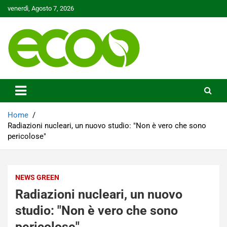
Skip
venerdì, Agosto 7, 2026
to
content
Tutelare il nostro Pianeta è la nostra priorità
Ecoo.it
Home
Radiazioni nucleari, un nuovo studio: "Non è vero che sono
pericolose"
NEWS GREEN
Radiazioni nucleari, un nuovo
studio: "Non è vero che sono
pericolose"