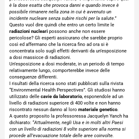
è la dose esatta che provoca danni e quando invece è
possibile rimanere nella zona in cui è avvenuto un
incidente nucleare senza subire rischi per la salute
.”
Questo vuol dire quindi che entro un certo limite le
radiazioni nucleari
possono anche non essere
pericolose? Gli esperti assicurano che sarebbe proprio
così ed affermano che la ricerca fino ad ora si è
concentrata solo sugli effetti derivanti da un’esposizione
a dosi massicce di radiazioni.
Un’esposizione a dosi moderate, in un periodo di tempo
relativamente lungo, comporterebbe invece delle
conseguenze differenti.
I risultati della ricerca sono stati pubblicati sulla rivista
“Environmental Health Perspectives”. Gli studiosi hanno
utilizzato delle
cavie da laboratorio
, esponendole ad un
livello di radiazioni superiore di 400 volte e non hanno
riscontrato nessun danno al loro
materiale genetico
.
A questo proposito la professoressa Jacquelyn Yanch ha
dichiarato: “
Attualmente, negli Usa e in molti altri Paesi
con un livello di radiazioni 8 volte superiore alla norma si
procede all’evacuazione totale delle aree coinvolte.