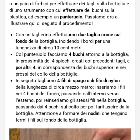
o un paio di forbici per effettuare dei tagli sulla bottiglia e
di uno strumento con cui effettuare dei buchi sulla
plastica, ad esempio un
punteruolo
. Passiamo ora a
illustrare qui di seguito il procedimento!
Con un taglierino effettuiamo
due tagli a croce sul
fondo
della bottiglia, incidendo i bordi per una
lunghezza di circa 10 centimetri.
Col punteruolo facciamo
4 buchi
attorno alla bottiglia,
in prossimità dei 4 spicchi creati coi precedenti tagli, e
poi altri 4
, in corrispondenza dei buchi superiori e nei
pressi del collo della bottiglia.
In seguito tagliamo
4 fili di spago o di filo di nylon
della lunghezza di circa mezzo metro: inseriamo i fili
nei 4 buchi del fondo, passando dall’interno verso
l’esterno, poi reinseriamo gli stessi fili nella bottiglia,
passando dai 4 buchi sul collo per poi farli uscire dalla
bottiglia. Attenzione a formare dei
nodini
che tengano
fermi i fili sul fondo della bottiglia.