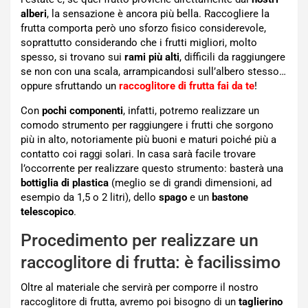
alberi
, la sensazione è ancora più bella. Raccogliere la
frutta comporta però uno sforzo fisico considerevole,
soprattutto considerando che i frutti migliori, molto
spesso, si trovano sui
rami più alti
, difficili da raggiungere
se non con una scala, arrampicandosi sull’albero stesso…
oppure sfruttando un
raccoglitore di frutta fai da te
!
Con
pochi componenti
, infatti, potremo realizzare un
comodo strumento per raggiungere i frutti che sorgono
più in alto, notoriamente più buoni e maturi poiché più a
contatto coi raggi solari. In casa sarà facile trovare
l’occorrente per realizzare questo strumento: basterà una
bottiglia di plastica
(meglio se di grandi dimensioni, ad
esempio da 1,5 o 2 litri), dello
spago
e un
bastone
telescopico
.
Procedimento per realizzare un
raccoglitore di frutta: è facilissimo
Oltre al materiale che servirà per comporre il nostro
raccoglitore di frutta, avremo poi bisogno di un
taglierino