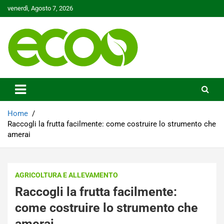
Skip
venerdì, Agosto 7, 2026
to
content
Tutelare il nostro Pianeta è la nostra priorità
Ecoo.it
Home
Raccogli la frutta facilmente: come costruire lo strumento che
amerai
AGRICOLTURA E ALLEVAMENTO
Raccogli la frutta facilmente:
come costruire lo strumento che
amerai