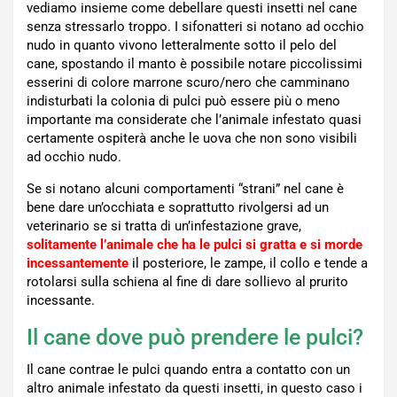
vediamo insieme come debellare questi insetti nel cane
senza stressarlo troppo. I sifonatteri si notano ad occhio
nudo in quanto vivono letteralmente sotto il pelo del
cane, spostando il manto è possibile notare piccolissimi
esserini di colore marrone scuro/nero che camminano
indisturbati la colonia di pulci può essere più o meno
importante ma considerate che l’animale infestato quasi
certamente ospiterà anche le uova che non sono visibili
ad occhio nudo.
Se si notano alcuni comportamenti “strani” nel cane è
bene dare un’occhiata e soprattutto rivolgersi ad un
veterinario se si tratta di un’infestazione grave,
solitamente l’animale che ha le pulci si gratta e si morde
incessantemente
il posteriore, le zampe, il collo e tende a
rotolarsi sulla schiena al fine di dare sollievo al prurito
incessante.
Il cane dove può prendere le pulci?
Il cane contrae le pulci quando entra a contatto con un
altro animale infestato da questi insetti, in questo caso i