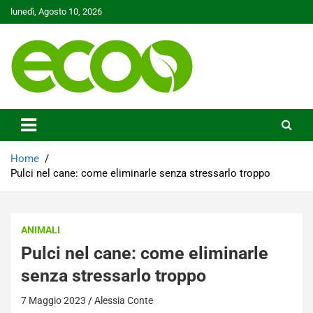
Skip
lunedì, Agosto 10, 2026
to
content
Tutelare il nostro Pianeta è la nostra priorità
Ecoo.it
Home
Pulci nel cane: come eliminarle senza stressarlo troppo
ANIMALI
Pulci nel cane: come eliminarle
senza stressarlo troppo
7 Maggio 2023
Alessia Conte