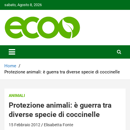
Skip
sabato, Agosto 8, 2026
to
content
Tutelare il nostro Pianeta è la nostra priorità
Ecoo.it
Home
Protezione animali: è guerra tra diverse specie di coccinelle
ANIMALI
Protezione animali: è guerra tra
diverse specie di coccinelle
15 Febbraio 2012
Elisabetta Fonte