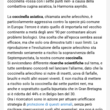
coccinella -rossa con i sette punti neri- a causa della
combattiva cugina asiatica, la Harmonia axyridis.
La
coccinella asiatica
, chiamata anche arlecchino, è
particolarmente aggressiva contro la specie più comune
in Europa: l’errore è stato quello di importarla nel vecchio
continente a metà degli anni ’90 per contrastare alcuni
problemi biologici. Una scelta che all’epoca sembra assai
efficace, ma che solo ora dimostra tutti i suoi limiti. La
riproduzione e l’evoluzione della specie arlecchino sta
mettendo seriamente a rischio la sopravvivenza della
Septempunctata, la nostra comune
coccinella
.
Si avvicendano differente
ricerche scientifiche
sul tema, e
tutte sembrano concordi nel lanciare l’allarme, dato che la
coccinella arlecchino si nutre di insetti, uova di farfalle,
bruchi e molti altri esseri viventi. E non rischia di mettere
a rischio solo la coccinella dai sette puntini neri, ma
anche e soprattutto quella bipuntata che in Gran Bretagna
si è ridotta del 44% e in Belgio ben del 30.
Ora i ricercatori sono in azione per attuare un’efficace
strategia di
protezione di questi animali
, senza però
rischiare ripercussioni sugli altri esemplari, ma non è solo