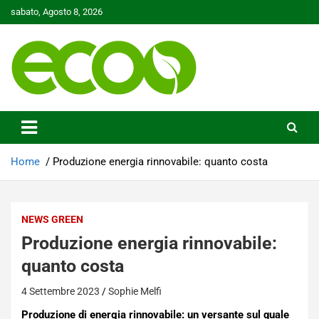
Skip
sabato, Agosto 8, 2026
to
content
Tutelare il nostro Pianeta è la nostra priorità
Ecoo.it
Home
Produzione energia rinnovabile: quanto costa
NEWS GREEN
Produzione energia rinnovabile:
quanto costa
4 Settembre 2023
Sophie Melfi
Produzione di energia rinnovabile: un versante sul quale