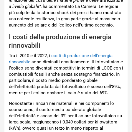
inflazione dei costi delle materie prime e delle attrezzature
a livello globale”
, ha commentato La Camera. Le regioni
più colpite dallo storico shock dei prezzi hanno mostrato
una notevole resilienza, in gran parte grazie al massiccio
aumento del solare e dell’eolico nell’ultimo decennio.
I costi della produzione di energia
rinnovabili
Tra il 2010 e il 2022, i
costi di produzione dell’energia
rinnovabile
sono diminuiti drasticamente. Il fotovoltaico e
l’eolico sono diventati competitivi in termini di LCOE con i
combustibili fossili anche senza sostegno finanziario. In
particolare, il costo medio ponderato globale
dell’elettricità prodotta dal fotovoltaico è sceso dell’89%,
mentre per l’eolico onshore il calo è stato del 69%.
Nonostante i rincari nei materiali e nei componenti lo
scorso anno, il costo medio ponderato globale
dell’elettricità è sceso del 3% per il solare fotovoltaico su
larga scala, raggiungendo i 0,049 dollari per kilowattora
(kWh), ovvero quasi un terzo in meno rispetto al