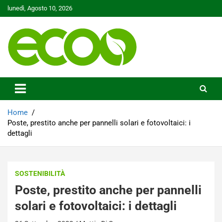
Skip
lunedì, Agosto 10, 2026
to
content
Tutelare il nostro Pianeta è la nostra priorità
Ecoo.it
Home
Poste, prestito anche per pannelli solari e fotovoltaici: i
dettagli
SOSTENIBILITÀ
Poste, prestito anche per pannelli
solari e fotovoltaici: i dettagli