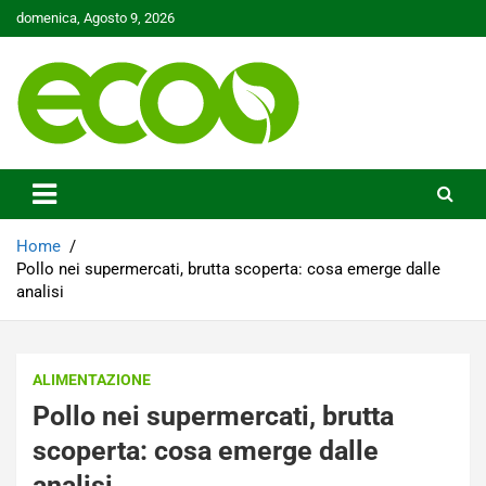
Skip
domenica, Agosto 9, 2026
to
content
Tutelare il nostro Pianeta è la nostra priorità
Ecoo.it
Home
Pollo nei supermercati, brutta scoperta: cosa emerge dalle
analisi
ALIMENTAZIONE
Pollo nei supermercati, brutta
scoperta: cosa emerge dalle
analisi