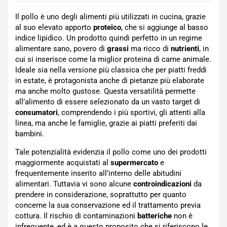
Il pollo è uno degli alimenti più utilizzati in cucina, grazie
al suo elevato apporto
proteico
, che si aggiunge al basso
indice lipidico. Un prodotto quindi perfetto in un regime
alimentare sano, povero di
grassi
ma ricco di
nutrienti
, in
cui si inserisce come la miglior proteina di carne animale.
Ideale sia nella versione più classica che per piatti freddi
in estate, è protagonista anche di pietanze più elaborate
ma anche molto gustose. Questa versatilità permette
all’alimento di essere selezionato da un vasto target di
consumatori
, comprendendo i più sportivi, gli attenti alla
linea, ma anche le famiglie, grazie ai piatti preferiti dai
bambini.
Tale potenzialità evidenzia il pollo come uno dei prodotti
maggiormente acquistati al
supermercato
e
frequentemente inserito all’interno delle abitudini
alimentari. Tuttavia vi sono alcune
controindicazioni
da
prendere in considerazione, soprattutto per quanto
concerne la sua conservazione ed il trattamento previa
cottura. Il rischio di contaminazioni
batteriche
non è
infrequente, ed è a questo proposito che si riferiscono le