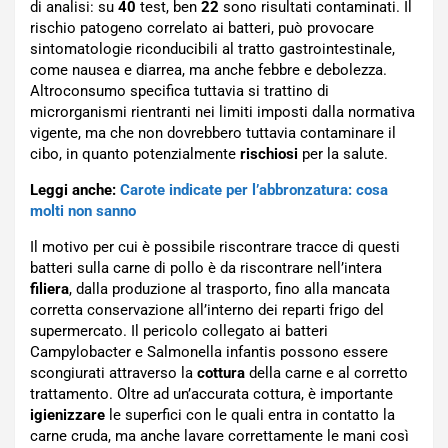
di analisi: su
40
test, ben
22
sono risultati contaminati. Il
rischio patogeno correlato ai batteri, può provocare
sintomatologie riconducibili al tratto gastrointestinale,
come nausea e diarrea, ma anche febbre e debolezza.
Altroconsumo specifica tuttavia si trattino di
microrganismi rientranti nei limiti imposti dalla normativa
vigente, ma che non dovrebbero tuttavia contaminare il
cibo, in quanto potenzialmente
rischiosi
per la salute.
Leggi anche:
Carote indicate per l’abbronzatura: cosa
molti non sanno
Il motivo per cui è possibile riscontrare tracce di questi
batteri sulla carne di pollo è da riscontrare nell’intera
filiera
, dalla produzione al trasporto, fino alla mancata
corretta conservazione all’interno dei reparti frigo del
supermercato. Il pericolo collegato ai batteri
Campylobacter e Salmonella infantis possono essere
scongiurati attraverso la
cottura
della carne e al corretto
trattamento. Oltre ad un’accurata cottura, è importante
igienizzare
le superfici con le quali entra in contatto la
carne cruda, ma anche lavare correttamente le mani così