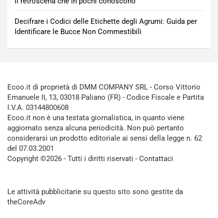
il retroscena che in pochi conoscono
Decifrare i Codici delle Etichette degli Agrumi: Guida per
Identificare le Bucce Non Commestibili
Ecoo.it di proprietà di DMM COMPANY SRL - Corso Vittorio
Emanuele II, 13, 03018 Paliano (FR) - Codice Fiscale e Partita
I.V.A. 03144800608
Ecoo.it non è una testata giornalistica, in quanto viene
aggiornato senza alcuna periodicità. Non può pertanto
considerarsi un prodotto editoriale ai sensi della legge n. 62
del 07.03.2001
Copyright ©2026 - Tutti i diritti riservati -
Contattaci
Le attività pubblicitarie su questo sito sono gestite da
theCoreAdv