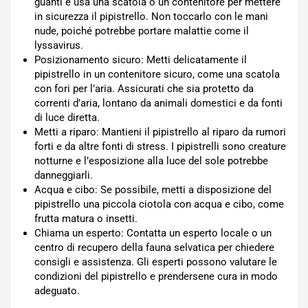
guanti e usa una scatola o un contenitore per mettere
in sicurezza il pipistrello. Non toccarlo con le mani
nude, poiché potrebbe portare malattie come il
lyssavirus.
Posizionamento sicuro: Metti delicatamente il
pipistrello in un contenitore sicuro, come una scatola
con fori per l’aria. Assicurati che sia protetto da
correnti d’aria, lontano da animali domestici e da fonti
di luce diretta.
Metti a riparo: Mantieni il pipistrello al riparo da rumori
forti e da altre fonti di stress. I pipistrelli sono creature
notturne e l’esposizione alla luce del sole potrebbe
danneggiarli.
Acqua e cibo: Se possibile, metti a disposizione del
pipistrello una piccola ciotola con acqua e cibo, come
frutta matura o insetti.
Chiama un esperto: Contatta un esperto locale o un
centro di recupero della fauna selvatica per chiedere
consigli e assistenza. Gli esperti possono valutare le
condizioni del pipistrello e prendersene cura in modo
adeguato.