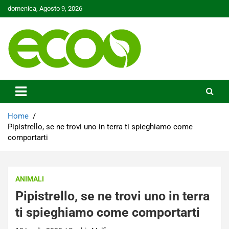
Skip
domenica, Agosto 9, 2026
to
content
Tutelare il nostro Pianeta è la nostra priorità
Ecoo.it
Home
Pipistrello, se ne trovi uno in terra ti spieghiamo come
comportarti
ANIMALI
Pipistrello, se ne trovi uno in terra
ti spieghiamo come comportarti