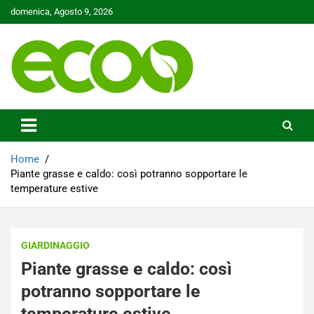
Skip
domenica, Agosto 9, 2026
to
content
Tutelare il nostro Pianeta è la nostra priorità
Ecoo.it
Home
Piante grasse e caldo: così potranno sopportare le
temperature estive
GIARDINAGGIO
Piante grasse e caldo: così
potranno sopportare le
temperature estive